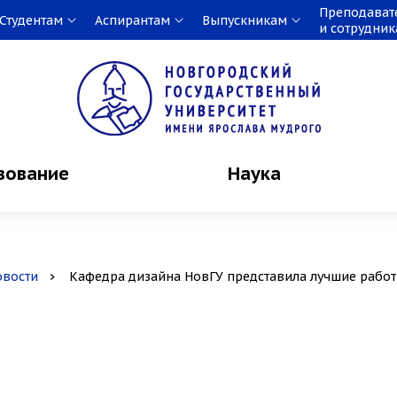
Преподават
Студентам
Аспирантам
Выпускникам
и сотрудни
зование
Наука
овости
Кафедра дизайна НовГУ представила лучшие рабо