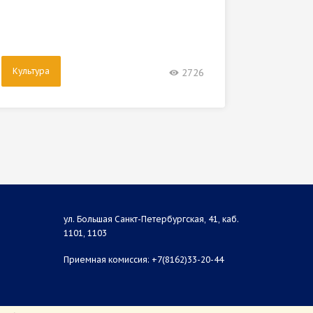
весна» 
южном 
Культура
Культу
2726
ул. Большая Санкт-Петербургская, 41, каб.
1101, 1103
Приемная комиссия: +7(8162)33-20-44