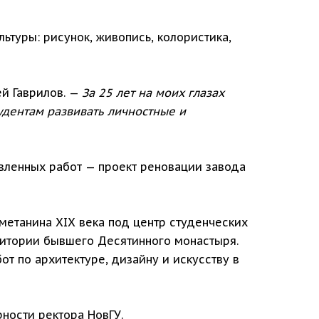
туры: рисунок, живопись, колористика,
й Гаврилов. —
За 25 лет на моих глазах
удентам развивать личностные и
вленных работ — проект реновации завода
етанина XIX века под центр студенческих
рритории бывшего Десятинного монастыря.
т по архитектуре, дизайну и искусству в
ности ректора НовГУ.