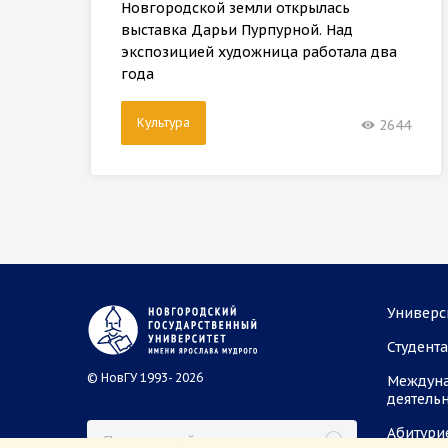
Новгородской земли открылась
выставка Дарьи Пурпурной. Над
экспозицией художница работала два
года
Культура
2644
Универс
Студент
© НовГУ 1993- 2026
Междун
деятель
Абитури