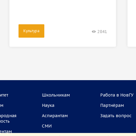
Культура
2841
итет
Школьникам
Работа в НовГУ
ам
Наука
Партнёрам
ародная
Аспирантам
Задать вопрос
ность
СМИ
ентам