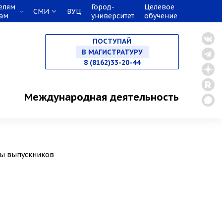
елям
Город-
Целевое
СМИ
ВУЦ
кам
университет
обучение
НА СПЕЦИАЛИТЕТ
ПОСТУПАЙ
В МАГИСТРАТУРУ
8 (8162)33-20-44
В АСПИРАНТУРУ
Международная деятельность
В ОРДИНАТУРУ
ты выпускников