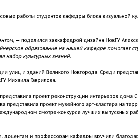
овые работы студентов кафедры блока визуальной куль
ентом,
— поделился завкафедрой дизайна НовГУ Алексе
йнерское образование на нашей кафедре помогает ст
я набор культурных знаний.
ции улиц и зданий Великого Новгорода. Среди предста
ГУ Михаила Гаврилова.
редставила проект реконструкции интерьеров дома См
ва представила проект музейного арт-кластера на те
Международном смотре-конкурсе лучших выпускных рабо
, доцентам и профессорам кафедры вручили благодар