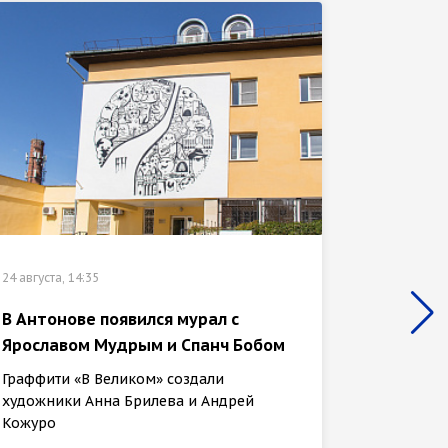
24 августа, 14:35
24 августа
В Антонове появился мурал с
Ярославом Мудрым и Спанч Бобом
Препод
спроек
Граффити «В Великом» создали
«Остро
художники Анна Брилева и Андрей
Кожуро
Инсталл