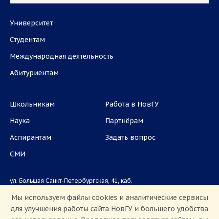
Университет
Студентам
Международная деятельность
Абитуриентам
Школьникам
Работа в НовГУ
Наука
Партнёрам
Аспирантам
Задать вопрос
СМИ
ул. Большая Санкт-Петербургская, 41, каб.
1101, 1103
Мы используем файлы cookies и аналитические сервисы
для улучшения работы сайта НовГУ и большего удобства
Приемная комиссия: +7(8162)33-20-44