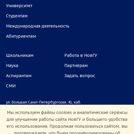
Университет
Студентам
Международная деятельность
Абитуриентам
Школьникам
Работа в НовГУ
Наука
Партнёрам
Аспирантам
Задать вопрос
СМИ
ул. Большая Санкт-Петербургская, 41, каб.
1101, 1103
Мы используем файлы cookies и аналитические сервисы
для улучшения работы сайта НовГУ и большего удобства
Приемная комиссия: +7(8162)33-20-44
его использования. Продолжая пользоваться сайтом, вы
подтверждаете, что были проинформированы об