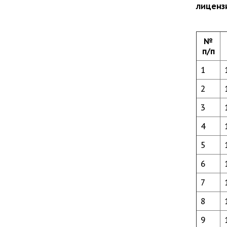
лиценз
№
п/п
1
2
3
4
5
6
7
8
9