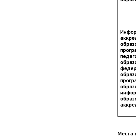
Инфор
аккре
образ
прогр
педаг
образ
федер
образ
прогр
образ
инфор
образ
аккре
Места 