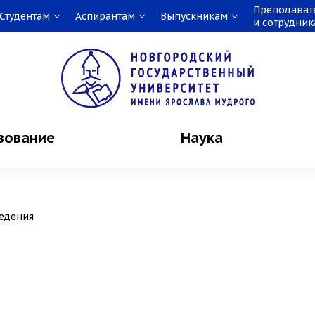
Преподават
Студентам
Аспирантам
Выпускникам
и сотрудни
зование
Наука
едения