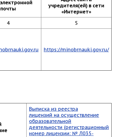
 электронной
учредителя(ей) в сети
почты
«Интернет»
4
5
obrnauki.gov.ru
https://minobrnauki.gov.ru/
Выписка из реестра
лицензий на осуществление
образовательной
й
деятельности (регистрационный
ние
номер лицензии: № Л035-