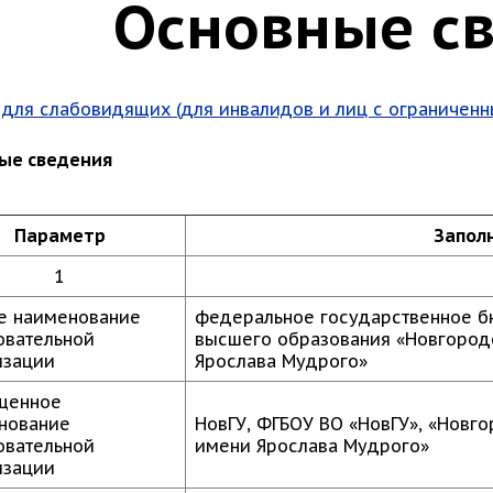
Основные с
 для слабовидящих (для инвалидов и лиц с ограничен
ые сведения
Параметр
Запол
1
е наименование
федеральное государственное б
овательной
высшего образования «Новгород
изации
Ярослава Мудрого»
щенное
нование
НовГУ, ФГБОУ ВО
«
НовГУ
»
,
«
Новго
овательной
имени Ярослава Мудрого
»
изации