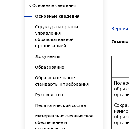
Основные сведения
Основные сведения
Структура и органы
Версия
управления
образовательной
Основн
организацией
Документы
Образование
Образовательные
Полно
стандарты и требования
образ
орган
Руководство
Сокра
Педагогический состав
наиме
Материально-техническое
образ
обеспечение и
орган
оснащённость