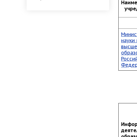
Наиме
учре
Минис
науки 
высше
образ
Росси
Феде
Инфор
деяте
образ