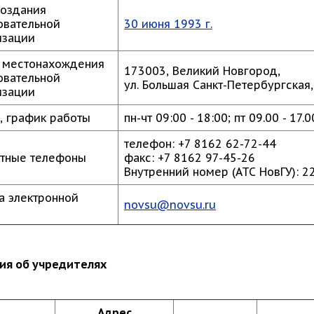
создания
овательной
30 июня 1993 г.
изации
 местонахождения
173003, Великий Новгород,
овательной
ул. Большая Санкт-Петербургская,
изации
, график работы
пн-чт 09:00 - 18:00; пт 09.00 - 17.
телефон: +7 8162 62-72-44
ктные телефоны
факс: +7 8162 97-45-26
Внутренний номер (АТС НовГУ): 2
а электронной
novsu@novsu.ru
ия об учредителях
Адрес