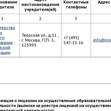
нование
Контактные
Адрес
местонахождения
дителя
телефоны
учредителя(ей)
1
2
3
терство
и
Тверская ул., д.11 ,
го
+7 (495)
г. Москва, ГСП- 3,
info@min
ования
547-13-16
125993
йской
рации
мация о лицензии на осуществление образовательно
льности (выписке из реестра лицензий на осуществле
овательной деятельности)