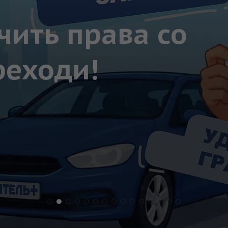
чить права со
реходи!