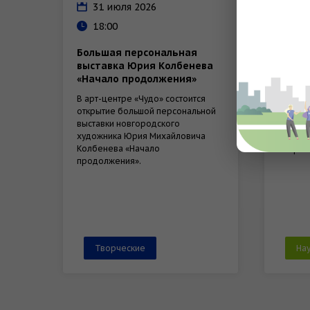
31 июля 2026
22 
18:00
11:
Большая персональная
Семин
выставка Юрия Колбенева
«Новы
«Начало продолжения»
пробл
как п
В арт-центре «Чудо» состоится
открытие большой персональной
В Новг
выставки новгородского
обсудят
художника Юрия Михайловича
теорет
Колбенева «Начало
микроп
продолжения».
Творческие
На