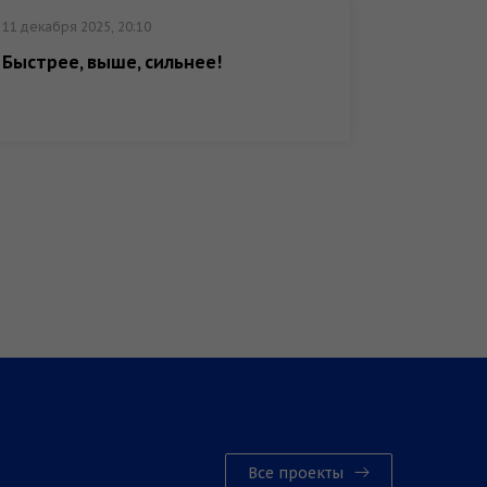
11 декабря 2025, 20:10
11 декабр
Быстрее, выше, сильнее!
Классн
Все проекты