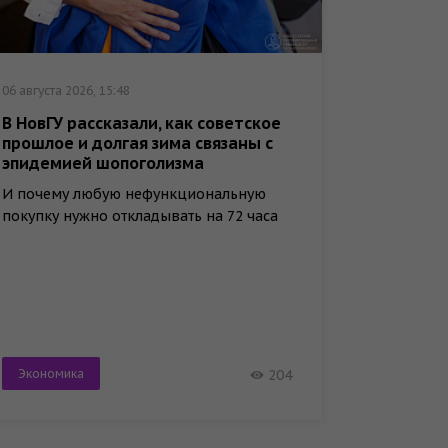
06 августа 2026, 15:48
06 август
В НовГУ рассказали, как советское
В НовГ
прошлое и долгая зима связаны с
литера
эпидемией шопоголизма
Новгор
И почему любую нефункциональную
На нём 
покупку нужно откладывать на 72 часа
лично с
нёс слу
Экономика
Город-
204