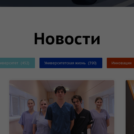
Новости
ниверситет
(452)
Университетская жизнь
(390)
Инновации