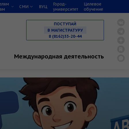
елям
Город-
Целевое
СМИ
ВУЦ
кам
университет
обучение
НА СПЕЦИАЛИТЕТ
ПОСТУПАЙ
В МАГИСТРАТУРУ
8 (8162)33-20-44
В АСПИРАНТУРУ
Международная деятельность
В ОРДИНАТУРУ