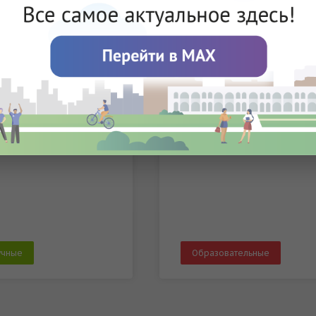
мая 2026
15 мая 2026
30
15:30
ар научного проекта
Открытая лекция
е подходы к решению
«Поколение ВЭБ. Как
емы микропластика
работает проект «Судьба»
отенциаль...
Ты узнаешь о проекте «Судьба» 
программе, которая позволяет
ородском университете
студентам попасть в реальную
 практические и
рабочую среду госкорпорации.
ические аспекты изучения
ластика
учные
Образовательные