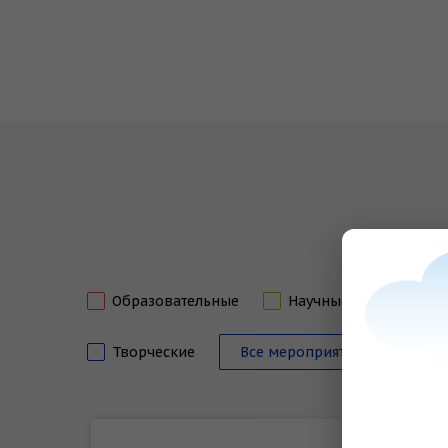
Образовательные
Научные
День о
Творческие
Все мероприятия