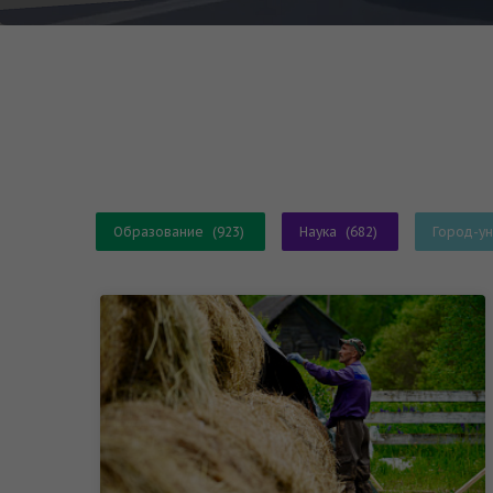
Образование
(923)
Наука
(682)
Город-у