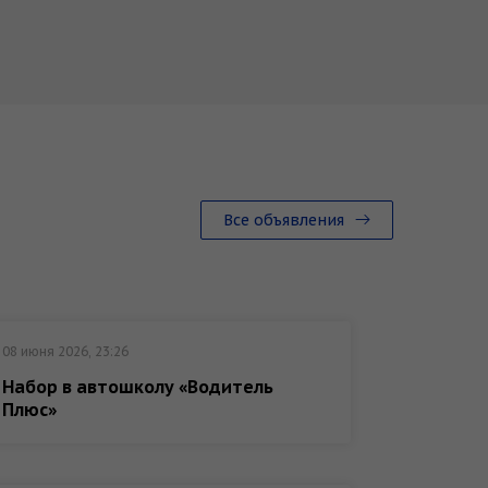
Все объявления
08 июня 2026, 23:26
11 декабр
Набор в автошколу «Водитель
Образо
Плюс»
в жизн