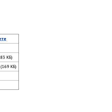
ете
83 КБ)
(169 КБ)