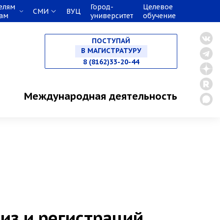
елям
Город-
Целевое
СМИ
ВУЦ
кам
университет
обучение
НА СПЕЦИАЛИТЕТ
ПОСТУПАЙ
В МАГИСТРАТУРУ
8 (8162)33-20-44
В АСПИРАНТУРУ
Международная деятельность
В ОРДИНАТУРУ
виз и регистраций