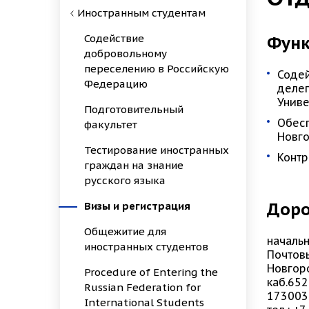
Иностранным студентам
Содействие
Функ
добровольному
переселению в Российскую
Содей
Федерацию
делег
Униве
Подготовительный
Обесп
факультет
Новго
Тестирование иностранных
Контр
граждан на знание
русского языка
Доро
Визы и регистрация
Общежитие для
началь
иностранных студентов
Почтов
Новгор
Procedure of Entering the
каб.652
Russian Federation for
173003
International Students