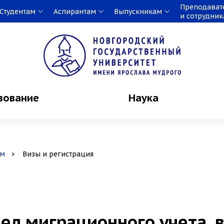
Преподават
Студентам
Аспирантам
Выпускникам
и сотрудни
зование
Наука
ам
Визы и регистрация
ел миграционного учета, 