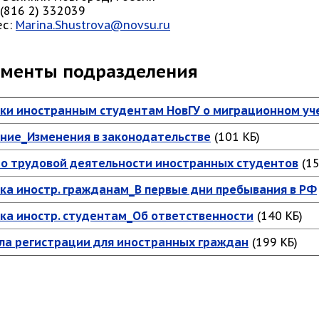
7 (816 2) 332039
ес:
Marina.Shustrova@novsu.ru
менты подразделения
ки иностранным студентам НовГУ о миграционном уч
ние_Изменения в законодательстве
(101 КБ)
 о трудовой деятельности иностранных студентов
(15
ка иностр. гражданам_В первые дни пребывания в РФ
ка иностр. студентам_Об ответственности
(140 КБ)
ла регистрации для иностранных граждан
(199 КБ)