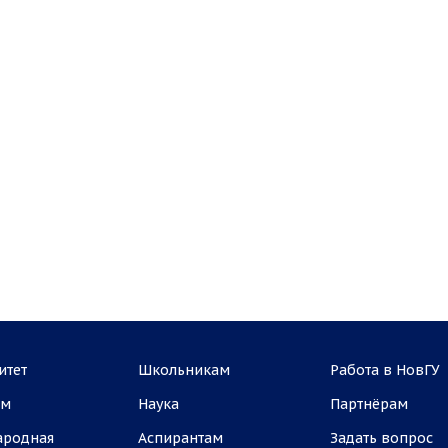
итет
Школьникам
Работа в НовГУ
ам
Наука
Партнёрам
ародная
Аспирантам
Задать вопрос