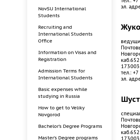
тел.: +
эл. адр
NovSU International
Students
Жуко
Recruiting and
International Students
Office
ведущи
Почтов
Information on Visas and
Новгор
Registration
каб.652
173003
Admission Terms for
тел.: +
International Students
эл. адр
Basic expenses while
studying in Russia
Шуст
How to get to Veliky
специа
Novgorod
Почтов
Новгор
Bachelor’s Degree Programs
каб.652
Master’s Degree programs
173003