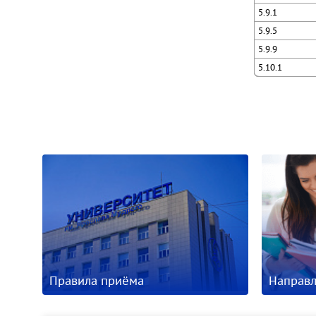
5.9.1
5.9.5
5.9.9
5.10.1
Правила приёма
Направл