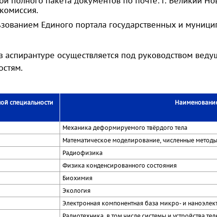
й полного пакета документов по почте: г. Великий Нов
комиссия.
ьзованием Единого портала государственных и муници
в аспирантуре осуществляется под руководством веду
остям.
ой специальности
Наименование
Механика деформируемого твёрдого тела
Математическое моделирование, численные метод
Радиофизика
Физика конденсированного состояния
Биохимия
Экология
Электронная компонентная база микро- и наноэлек
Радиотехника, в том числе системы и устройства те