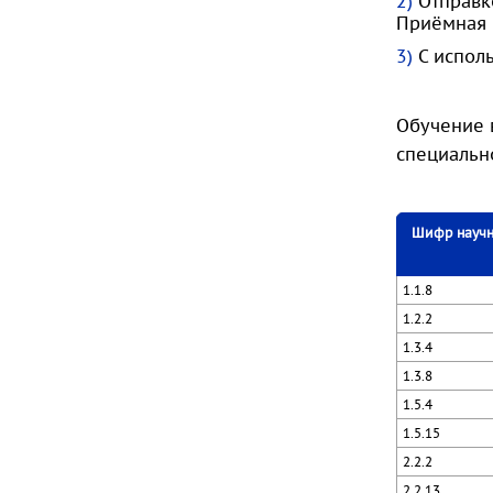
Отправко
Приёмная 
С испол
Обучение 
специальн
Шифр научн
1.1.8
1.2.2
1.3.4
1.3.8
1.5.4
1.5.15
2.2.2
2.2.13