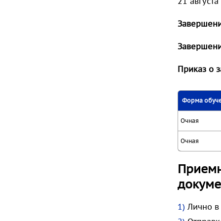
21 августа
Завершени
Завершен
Приказ о 
Форма обуч
Очная
Очная
Приемн
докуме
Лично в