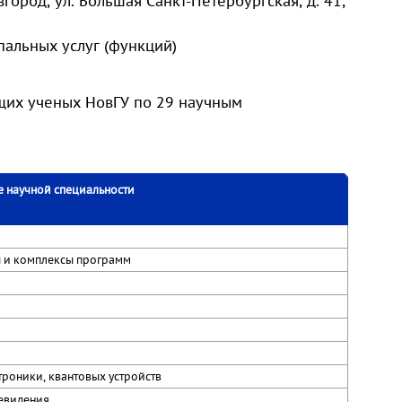
город, ул. Большая Санкт-Петербургская, д. 41,
пальных услуг (функций)
щих ученых НовГУ по 29 научным
 научной специальности
ы и комплексы программ
троники, квантовых устройств
левидения