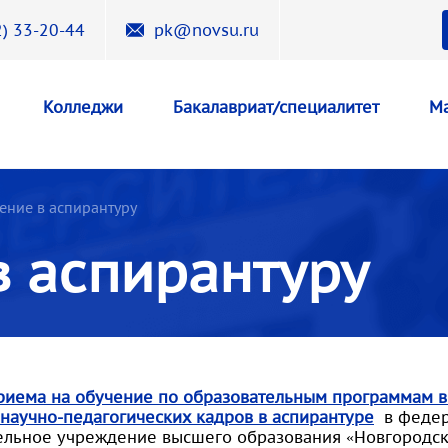
) 33-20-44
pk@novsu.ru
Колледжи
Бакалавриат/специалитет
Ма
ение в аспирантуру
в аспирантуру
риема на обучение по образовательным программам в
 научно-педагогических кадров в аспирантуре
в федер
ельное учреждение высшего образования «Новгородск