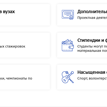
в вузах
Дополнитель
Проектная деяте
Стипендии и 
ых стажировок
Студенты могут п
материальная п
Насыщенная 
ки, чемпионаты по
Спорт, волонтер