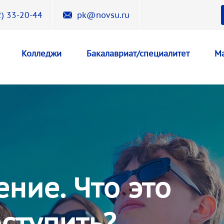
) 33-20-44
pk@novsu.ru
Колледжи
Бакалавриат/специалитет
Ма
ние. Что это
оступить?