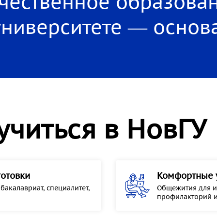
чественное образова
университете — основа
учиться в НовГУ
готовки
Комфортные 
акалавриат, специалитет,
Общежития для и
профилакторий 