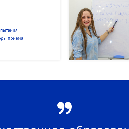
спытания
фры приема