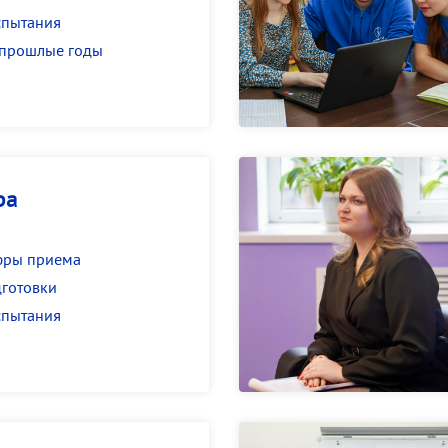
спытания
 прошлые годы
ра
фры приема
готовки
спытания