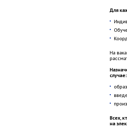
Для ка
Индив
О
Коорд
На вак
рассма
Назнач
случае:
образ
введе
произ
Всех, 
на эле