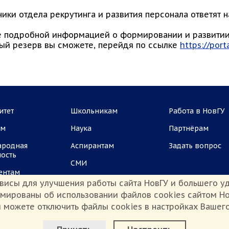
ики отдела рекрутинга и развития персонала ответят н
е подробной информацией о формировании и развитии 
ый резерв вы сможете, перейдя по ссылке
https://port
итет
Школьникам
Работа в НовГУ
ам
Наука
Партнёрам
ародная
Аспирантам
Задать вопрос
ность
СМИ
ентам
висы для улучшения работы сайта НовГУ и большего уд
рмированы об использовании файлов cookies сайтом Но
 можете отключить файлы cookies в настройках Вашег
Настроить Cookie
иденциальности
Сведения о доходах
Противодействие коррупции