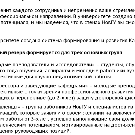
ценит каждого сотрудника и непременно ваше стремлен
офессиональном направлении. В университете создано
 потенциала, и мы надеемся, что в стенах НовГУ вы с
ерситете создана система формирования и развития Ка
ый резерв формируется для трех основных групп:
дые преподаватели и исследователи» – студенты, об
го года обучения, аспиранты и молодые работники вуз
ективные для научно-педагогической работы.
фессора и заведующие кафедрами» – молодые препода
ективные с точки зрения профессионального развития 
их в перспективе (до 2-х лет) защиту докторской дис
вленцы» – группа работников НовГУ и специалистов из
изаций, которые заявили о своем желании на включен
м работы от 3-х лет, успешно выполняющие свои дол
ленческим потенциалом, мотивированные на достижен
щения руководящих позиций.