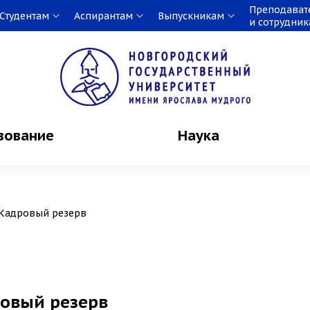
Преподават
Студентам
Аспирантам
Выпускникам
и сотрудни
зование
Наука
Кадровый резерв
овый резерв