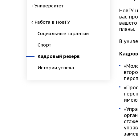
Университет
НовГУ 
вас пр
Работа в НовГУ
вашего
планы.
Социальные гарантии
В унив
Спорт
Кадров
Кадровый резерв
«Моло
Истории успеха
второ
персп
«Про
персп
имеющ
«Упра
орган
стаже
управ
заме