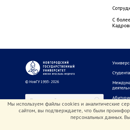
Сотрудн
С боле
Кадров
Универс
Студент
© НовГУ 1993- 2026
Междун
деятель
Абитури
Мы используем файлы cookies и аналитические сер
сайтом, вы подтверждаете, что были проинфо
персональных данных. Вы
Сведения об образовательной организации
Политика конф