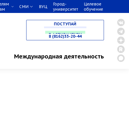
елям
Город-
Целевое
СМИ
ВУЦ
кам
университет
обучение
НА СПЕЦИАЛИТЕТ
ПОСТУПАЙ
В МАГИСТРАТУРУ
8 (8162)33-20-44
В АСПИРАНТУРУ
Международная деятельность
В ОРДИНАТУРУ