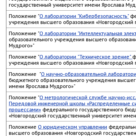
государственный университет имени Ярослава Муд
Положение "
О лаборатории "Кибербезопасность"
фе
учреждения высшего образования «Новгородский 
Положение "
О лаборатории "Интеллектуальная элек
образовательного учреждения высшего образовани
Мудрого»"
Положение "
О лаборатории "Техническое зрение"
ф
учреждения высшего образования «Новгородский 
Положение "
О научно-образовательной лаборатор
бюджетного образовательного учреждения высшег
имени Ярослава Мудрого»"
Положение "
О метрологической службе научно-исс
Передовой инженерной школы «Распределенные си
процессами»
федерального государственного бюд
«Новгородский государственный университет имен
Положение
О юридическом управлении
федерально
высшего образования «Новгородский государствен