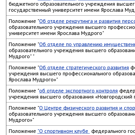
бюджетного образовательного учреждения высшег
государственный университет имени Ярослава Му
Положение "
Об отделе рекрутинга и развития перс
образовательного учреждения высшего профессио
университет имени Ярослава Мудрого"
Положение "
Об отделе по управлению имуществе
образовательного учреждения высшего образовани
Мудрого" "
Положение "
Об отделе стратегического развития
фе
учреждения высшего профессионального образова
Ярослава Мудрого»"
Положение "
об отделе экспортного контроля
федера
учреждения высшего образования «Новгородский 
Положение "
О Центре физического развития и спор
образовательного учреждения высшего образовани
Мудрого»"
Положение
"О спортивном клубе
федерального гос