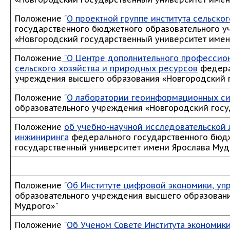
Положение "
О проектной группе института сельско
государственного бюджетного образовательного 
«Новгородский государственный университет имен
Положение
"О Центре дополнительного профессион
сельского хозяйства и природных ресурсов
федера
учреждения высшего образования «Новгородский 
Положение "
О лаборатории геоинформационных с
образовательного учреждения «Новгородский госу
Положение
о
б учебно-научной исследовательской 
инжиниринга
федерального государственного бюдж
государственный университет имени Ярослава Муд
Положение "
Об Институте цифровой экономики, уп
образовательного учреждения высшего образовани
Мудрого»"
Положение "
Об Ученом Совете Института экономик