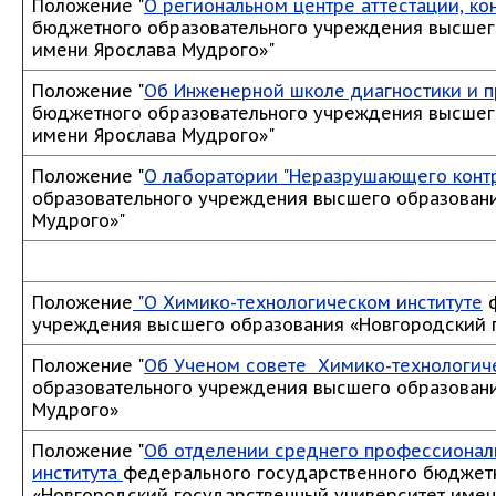
Положение "
О региональном центре аттестации, ко
бюджетного образовательного учреждения высшег
имени Ярослава Мудрого»"
Положение "
Об Инженерной школе диагностики и 
бюджетного образовательного учреждения высшег
имени Ярослава Мудрого»"
Положение "
О лаборатории "Неразрушающего конт
образовательного учреждения высшего образовани
Мудрого»"
Положение
"О Химико-технологическом институте
ф
учреждения высшего образования «Новгородский 
Положение "
Об Ученом совете
Химико-технологиче
образовательного учреждения высшего образовани
Мудрого»
Положение "
Об отделении среднего профессионал
института
федерального государственного бюджет
«Новгородский государственный университет имен