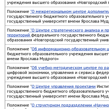
учреждения высшего образования «Новгородский г
Положение
"О межрегиональном центре дополнител
государственного бюджетного образовательного 
государственный университет вмени Ярослава Муд
Положение
"О Центре стратегического анализа и 
территорий
федерального государственного бюдж
образования «Новгородский государственный унив
Положение "
Об информационно-образовательном ц
бюджетного образовательного учреждения высшег
вмени Ярослава Мудрого»
Положение "
Об учебно-методическом центре по ра
цифровой экономики, управления и сервиса федер
учреждения высшего образования «Новгородский г
Положение "
О Центре управления проектами
Инстит
государственного бюджетного образовательного 
государственный университет имени Ярослава Муд
Положение "
О структурном подразделении «Научно