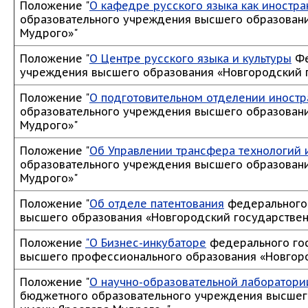
Положение "
О кафедре русского языка как иностра
образовательного учреждения высшего образовани
Мудрого»"
Положение "
О Центре русского языка и культуры
Фе
учреждения высшего образования «Новгородский 
Положение "
О подготовительном отделении иностр
образовательного учреждения высшего образовани
Мудрого»"
Положение "
Об Управлении трансфера технологий
образовательного учреждения высшего образовани
Мудрого»"
Положение "
Об отделе патентования
федерального 
высшего образования «Новгородский государствен
Положение
"О Бизнес-инкубаторе
федерального гос
высшего профессионального образования «Новгоро
Положение "
О научно-образовательной лаборатори
бюджетного образовательного учреждения высшег