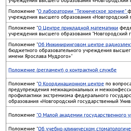
учреждения высшего образования «Новгородский 
Положение "
О лаборатории "Техническое зрение"
ф
учреждения высшего образования «Новгородский 
Положение "
О Центре прикладной математики
феде
учреждения высшего образования "Новгородский г
Положение "
Об Инжиниринговом центре радиоэлек
бюджетного образовательного учреждения высшег
имени Ярослава Мудрого»"
Положение (регламент) о контрактной службе
Положение "
О Координационном центре
по вопроса
предупреждения межнациональных и межконфессио
профилактики экстремизма федерального государ
образования «Новгородский государственный Унив
Положение
"О Малой академии государственного у
Положение "
Об учебно-клиническом стоматологич