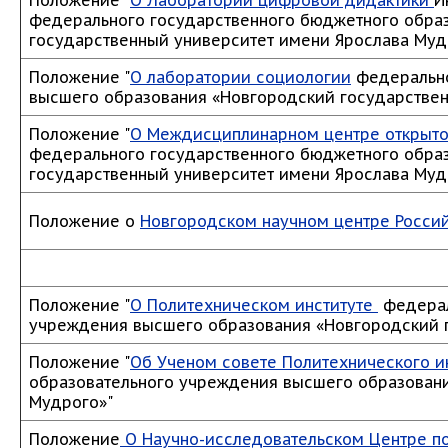
Положение "
О Лаборатории цифровой дидактики
И
федерального государственного бюджетного обра
государственный университет имени Ярослава Муд
Положение "
О лаборатории социологии
федерально
высшего образования «Новгородский государствен
Положение "
О Междисциплинарном центре открыто
федерального государственного бюджетного обра
государственный университет имени Ярослава Муд
Положение о
Новгородском научном центре Росси
Положение "
О Политехническом институте
федерал
учреждения высшего образования «Новгородский 
Положение "
Об Ученом совете Политехнического и
образовательного учреждения высшего образовани
Мудрого»"
Положение
О Научно-исследовательском Центре п