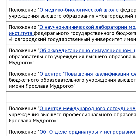
Положение "
О медико-биологической школе
федера
учреждения высшего образования «Новгородский 
Положение "
О научно-клинической лаборатории м
института
федерального государственного бюджет
«Новгородский государственный университет имен
Положение "
Об аккредитационно-симуляционном 
образовательного учреждения высшего образовани
Мудрого»"
Положение "
О центре "Повышения квалификации ф
бюджетного образовательного учреждения высшег
имени Ярослава Мудрого»"
Положение "
О центре международного сотрудничес
учреждения высшего профессионального образова
Ярослава Мудрого»"
Положение "
Об Отделе ординатуры и непрерывног