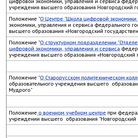
цифровой экономики, управления и сервиса федер
учреждения высшего образования Новгородский г
Положение "
О Центре "Школа цифровой экономики 
экономики, управления и сервиса федерального г
высшего образования «Новгородский государствен
Положение "
О структурном подразделении "Отделе
цифровой экономики, управления и сервиса
федера
учреждения высшего образования «Новгородский 
Положение "
О Старорусском политехническом кол
образовательного учреждения высшего образовани
Мудрого"
Положение
о военном учебном центре
при федера
учреждении высшего образования "Новгородский 