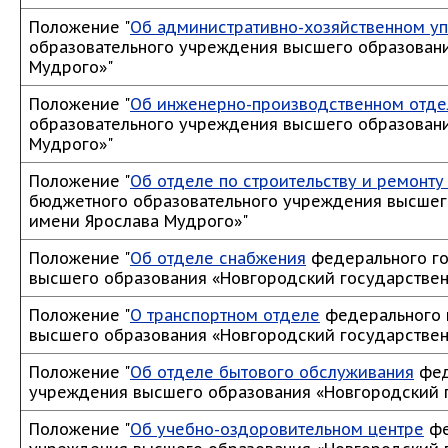
Положение "
Об административно-хозяйственном у
образовательного учреждения высшего образовани
Мудрого»"
Положение "
Об инженерно-производственном отде
образовательного учреждения высшего образовани
Мудрого»"
Положение "
Об отделе по строительству и ремонт
бюджетного образовательного учреждения высшег
имени Ярослава Мудрого»"
Положение "
Об отделе снабжения
федерального го
высшего образования «Новгородский государствен
Положение "
О транспортном отделе
федерального 
высшего образования «Новгородский государствен
Положение "
Об отделе бытового обслуживания
фед
учреждения высшего образования «Новгородский 
Положение "
Об учебно-оздоровительном центре
фе