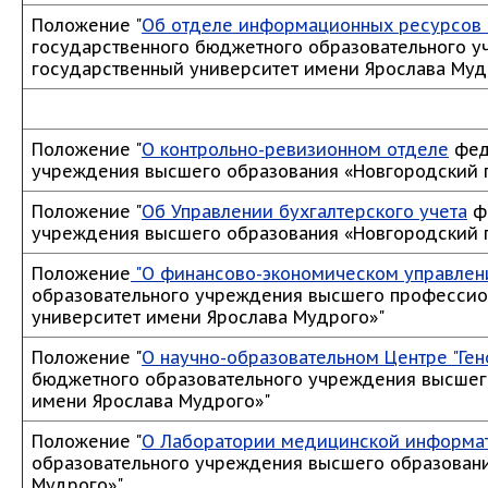
Положение "
Об отделе информационных ресурсов 
государственного бюджетного образовательного 
государственный университет имени Ярослава Муд
Положение "
О контрольно-ревизионном отделе
фед
учреждения высшего образования «Новгородский 
Положение "
Об Управлении бухгалтерского учета
фе
учреждения высшего образования «Новгородский 
Положение
"О финансово-экономическом управлен
образовательного учреждения высшего профессио
университет имени Ярослава Мудрого»"
Положение "
О научно-образовательном Центре "Ге
бюджетного образовательного учреждения высшег
имени Ярослава Мудрого»"
Положение "
О Лаборатории медицинской информа
образовательного учреждения высшего образовани
Мудрого»"