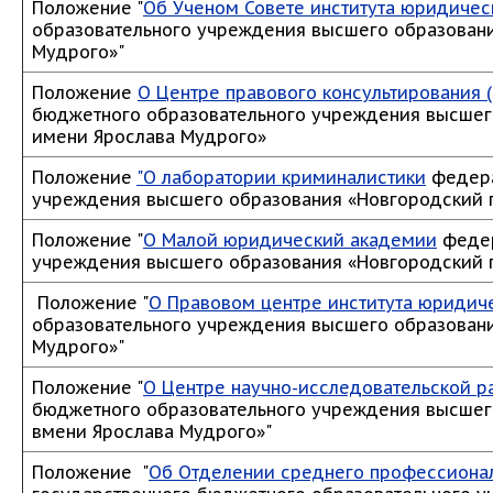
Положение "
Об Ученом Совете института юридиче
образовательного учреждения высшего образовани
Мудрого»"
Положение
О Центре правового консультирования 
бюджетного образовательного учреждения высшег
имени Ярослава Мудрого»
Положение
"О лаборатории криминалистики
федера
учреждения высшего образования «Новгородский 
Положение "
О Малой юридический академии
федер
учреждения высшего образования «Новгородский 
Положение "
О Правовом центре института юридич
образовательного учреждения высшего образовани
Мудрого»"
Положение "
О Центре научно-исследовательской р
бюджетного образовательного учреждения высшег
вмени Ярослава Мудрого»"
Положение "
Об Отделении среднего профессионал