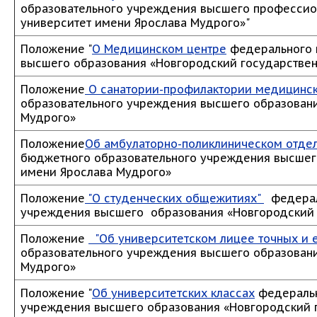
образовательного учреждения высшего профессио
университет имени Ярослава Мудрого»"
Положение "
О Медицинском центре
федерального 
высшего образования «Новгородский государствен
Положение
О санатории-профилактории медицинс
образовательного учреждения высшего образовани
Мудрого»
Положение
Об амбулаторно-поликлиническом отде
бюджетного образовательного учреждения высшег
имени Ярослава Мудрого»
Положение
"О студенческих общежитиях"
федераль
учреждения высшего образования «Новгородский 
Положение
"Об университетском лицее точных и 
образовательного учреждения высшего образовани
Мудрого»
Положение "
Об университетских классах
федеральн
учреждения высшего образования «Новгородский 