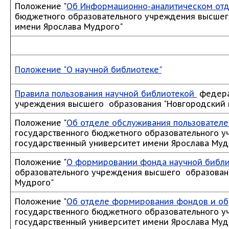
Положение "
Об Информационно-аналитическом отд
бюджетного образовательного учреждения высшег
имени Ярослава Мудрого"
Положение "О научной библиотеке"
Правила пользования научной библиотекой
федера
учреждения высшего образования "Новгородский 
Положение "
Об отделе обслуживания пользователе
государственного бюджетного образовательного 
государственный университет имени Ярослава Муд
Положение "
О формировании фонда научной библ
образовательного учреждения высшего образовани
Мудрого"
Положение "
Об отделе формирования фондов и об
государственного бюджетного образовательного 
государственный университет имени Ярослава Муд