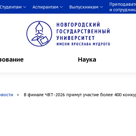
Преподават
Студентам
Аспирантам
Выпускникам
и сотрудни
зование
Наука
овости
В финале ЧВТ-2026 примут участие более 400 конк