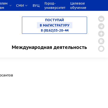
елям
Город-
Целевое
СМИ
ВУЦ
кам
университет
обучение
НА СПЕЦИАЛИТЕТ
ПОСТУПАЙ
В МАГИСТРАТУРУ
8 (8162)33-20-44
В АСПИРАНТУРУ
Международная деятельность
В ОРДИНАТУРУ
урсантов