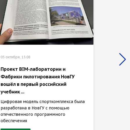
21 сентяб
05 октября, 15:08
Студен
«золот
Проект BIM-лаборатории и
Чемпио
Фабрики пилотирования НовГУ
вошёл в первый российский
Ещё одн
учебник ...
новгоро
бронзов
Цифровая модель спорткомплекса была
разработана в НовГУ с помощью
отечественного программного
обеспечения
Техно