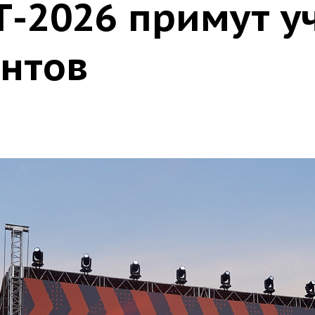
Т-2026 примут у
антов