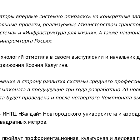
торы впервые системно опирались на конкретные зап
льные проекты, реализуемые Министерством транспор
стема» и «Инфраструктура для жизни». А также нацио
инпромторга России.
ехнологий отметила в своем выступлении и начальник 
движения Ксения Калугина.
ижение в сторону развития системы среднего професс
емпионата в предыдущие три года разработано 20 но
та будет проведена и после четвертого Чемпионата вы
– ИНТЦ «Валдай» Новгородского университета и аэрод
вадратных метров.
пройдут профориентационная, культурная и деловая пр