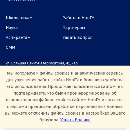
Школьникам
Работа в НовГУ
Наука
Партнёрам
Аспирантам
Задать вопрос
СМИ
ул. Большая Санкт-Петербургская, 41, каб.
1101, 1103
Мы используем файлы cookies и аналитические сервисы
для улучшения работы сайта НовГУ и большего удобства
Приемная комиссия: +7(8162)33-20-44
его использования. Продолжая пользоваться сайтом, вы
подтверждаете, что были проинформированы об
использовании файлов cookies сайтом НовГУ и согласны
с нашими правилами обработки персональных данных.
Вы можете отключить файлы cookies в настройках Вашего
браузера.
Узнать больше
Настроить Cookie
Сведения об образовательной организации