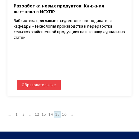
Разработка новых продуктов: Книжная
выставка в ИСХПР
Библиотека приглашает студентов и преподаватели
кафедры «Технология производства и переработки
сельскохозяйственной продукции» на выставку журнальных
статей
Образовательные
←
1
2
...
12
13
14
15
16
→