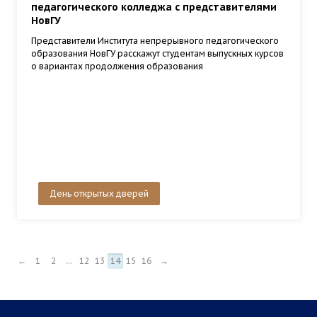
педагогического колледжа с представителями
НовГУ
Представители Института непрерывного педагогического
образования НовГУ расскажут студентам выпускных курсов
о вариантах продолжения образования
День открытых дверей
←
1
2
...
12
13
14
15
16
→