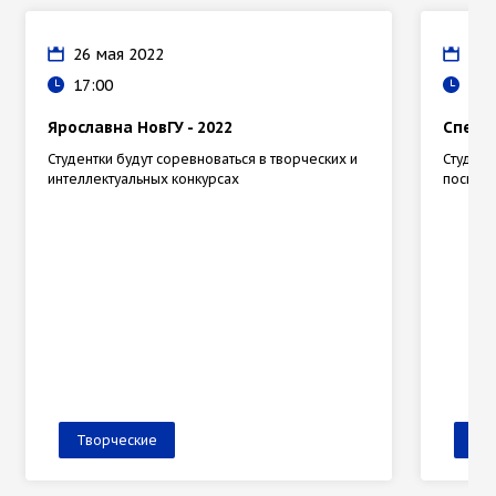
26 мая 2022
12 
17:00
16:
Ярославна НовГУ - 2022
Спект
Студентки будут соревноваться в творческих и
Студенч
интеллектуальных конкурсах
посвящ
Творческие
Тв