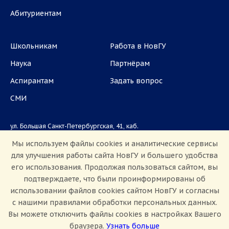
Абитуриентам
Школьникам
Работа в НовГУ
Наука
Партнёрам
Аспирантам
Задать вопрос
СМИ
ул. Большая Санкт-Петербургская, 41, каб.
1101, 1103
Мы используем файлы cookies и аналитические сервисы
для улучшения работы сайта НовГУ и большего удобства
Приемная комиссия: +7(8162)33-20-44
его использования. Продолжая пользоваться сайтом, вы
подтверждаете, что были проинформированы об
использовании файлов cookies сайтом НовГУ и согласны
с нашими правилами обработки персональных данных.
Вы можете отключить файлы cookies в настройках Вашего
браузера.
Узнать больше