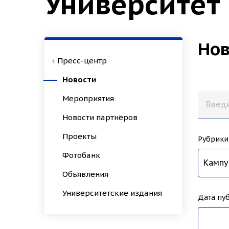
Университет
Нов
Пресс-центр
Новости
Мероприятия
Новости партнёров
Проекты
Рубрики
Фотобанк
Все н
Образ
Наука
Униве
Спорт
Иннов
Культ
Истор
Зимни
Архео
Психо
Кампу
Биохи
Студе
Город
Дизай
Техно
Культ
НовГУ
Приём
Микро
Эконо
Конгр
Педаг
ИНТЦ
Школа
Филол
Приор
Меди
Объявления
Университетские издания
Дата пу