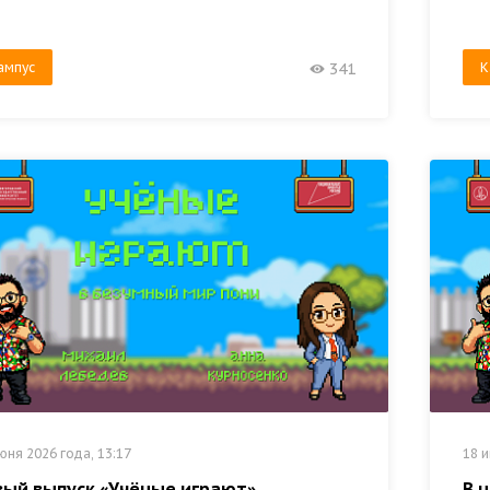
ампус
К
341
юня 2026 года, 13:17
18 и
вый выпуск «Учёные играют»
В 