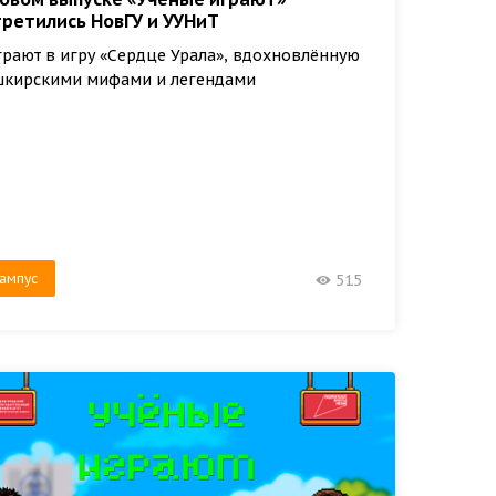
третились НовГУ и УУНиТ
рают в игру «Сердце Урала», вдохновлённую
шкирскими мифами и легендами
ампус
515