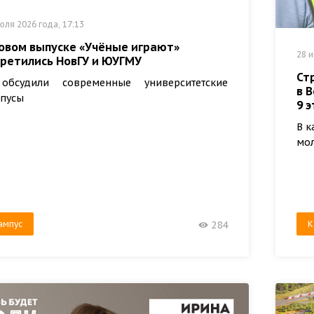
юля 2026 года, 17:13
новом выпуске «Учёные играют»
28 и
третились НовГУ и ЮУГМУ
Ст
обсудили современные университетские
в 
пусы
9 
В к
мо
ампус
К
284