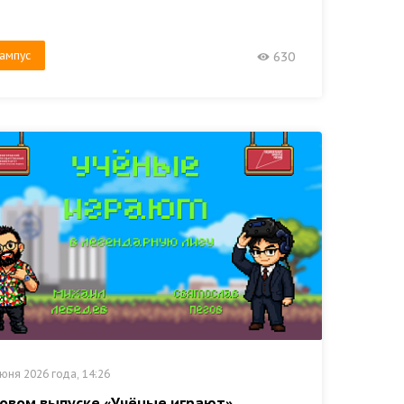
ампус
630
юня 2026 года, 14:26
новом выпуске «Учёные играют»