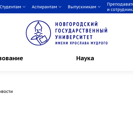
Преподават
Студентам
Аспирантам
Выпускникам
и сотрудни
зование
Наука
овости