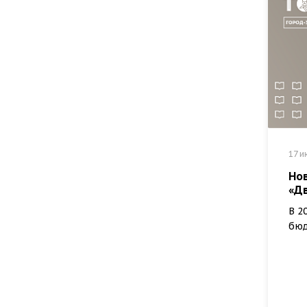
17 и
Но
«Д
В 2
бюд