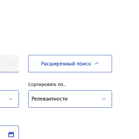
Расширенный поиск
Сортировать по...
ва
Релевантности
Дате публикации