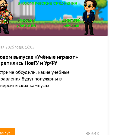
ая 2026 года, 16:05
новом выпуске «Учёные играют»
третились НовГУ и УрФУ
стриме обсудили, какие учебные
равления будут популярны в
верситетских кампусах
ампус
648