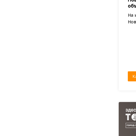
об
На 
Нов
К