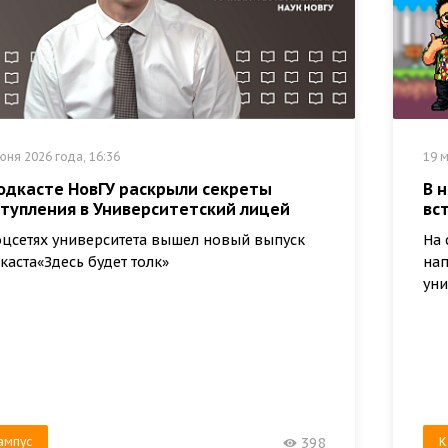
юня 2026 года, 16:36
19 м
подкасте НовГУ раскрыли секреты
В 
ступления в Университетский лицей
вс
оцсетях университета вышел новый выпуск
На 
каста«Здесь будет толк»
нап
уни
ампус
К
398