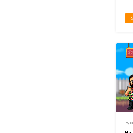
К
29 и
Но