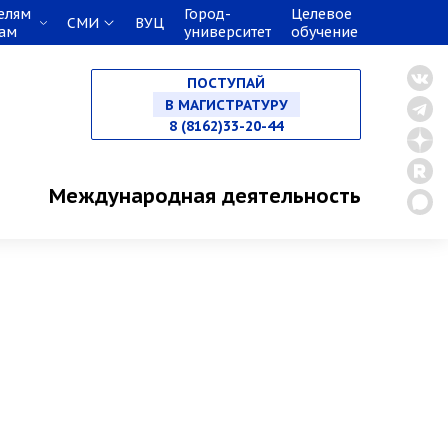
елям
Город-
Целевое
СМИ
ВУЦ
НА БАКАЛАВРИАТ
кам
университет
обучение
ПОСТУПАЙ
НА СПЕЦИАЛИТЕТ
8 (8162)33-20-44
В МАГИСТРАТУРУ
Международная деятельность
В АСПИРАНТУРУ
В ОРДИНАТУРУ