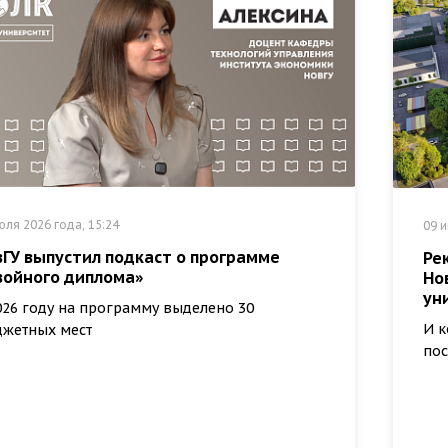
юля 2026 года, 15:24
09 и
вГУ выпустил подкаст о программе
Ре
войного диплома»
Но
ун
026 году на программу выделено 30
И к
жетных мест
пос