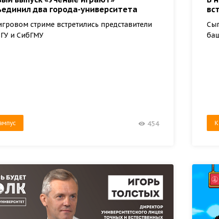
ъединил два города-университета
вс
игровом стриме встретились представители
Сыг
ГУ и СибГМУ
ба
ампус
К
454