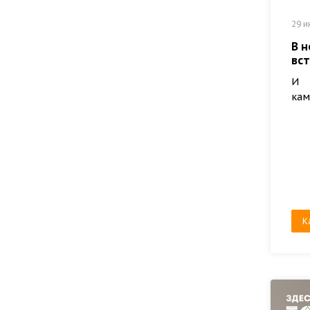
29 и
В 
вс
И 
кам
К