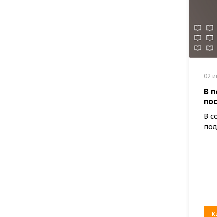
02 и
В 
по
В с
под
К