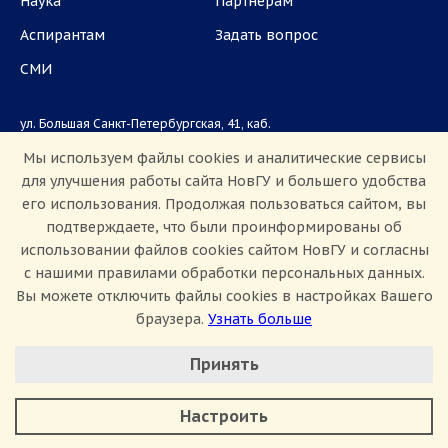
Наука
Партнёрам
Аспирантам
Задать вопрос
СМИ
ул. Большая Санкт-Петербургская, 41, каб.
1101, 1103
Мы используем файлы cookies и аналитические сервисы
для улучшения работы сайта НовГУ и большего удобства
Приемная комиссия: +7(8162)33-20-44
его использования. Продолжая пользоваться сайтом, вы
подтверждаете, что были проинформированы об
использовании файлов cookies сайтом НовГУ и согласны
с нашими правилами обработки персональных данных.
Вы можете отключить файлы cookies в настройках Вашего
браузера.
Узнать больше
Настроить Cookie
Сведения об образовательной организации
Принять
Политика конфиденциальности
Сведения о доходах
Минимальные
Противодействие коррупции
Аналитические/Функциональные
Противодействие терроризму и экстремизму
Настроить