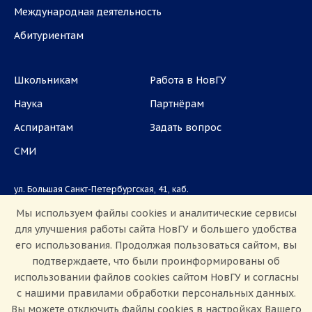
Международная деятельность
Абитуриентам
Школьникам
Работа в НовГУ
Наука
Партнёрам
Аспирантам
Задать вопрос
СМИ
ул. Большая Санкт-Петербургская, 41, каб.
1101, 1103
Мы используем файлы cookies и аналитические сервисы
для улучшения работы сайта НовГУ и большего удобства
Приемная комиссия: +7(8162)33-20-44
его использования. Продолжая пользоваться сайтом, вы
подтверждаете, что были проинформированы об
использовании файлов cookies сайтом НовГУ и согласны
с нашими правилами обработки персональных данных.
Вы можете отключить файлы cookies в настройках Вашего