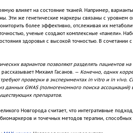
ямую влияет на состояние тканей. Например, варианты 
ны. Эти же генетические маркеры связаны с уровнем о
ониторить более эффективно, отслеживая их метаболич
 точностью, ученые создают комплексные «панели». На
остояния здоровья с высокой точностью. В сочетании 
ических вариантов позволяют разделять пациентов на
 рассказывает Михаил Гасанов. —
Конечно, одних корре
ребуют проверки в экспериментах in vitro и in vivo. 
лиз данных GWAS (полногеномного поиска ассоциаций) 
уществующих препаратов.
Великого Новгорода считает, что интегративные подх
биомаркеров и точечных методов терапии, способных 