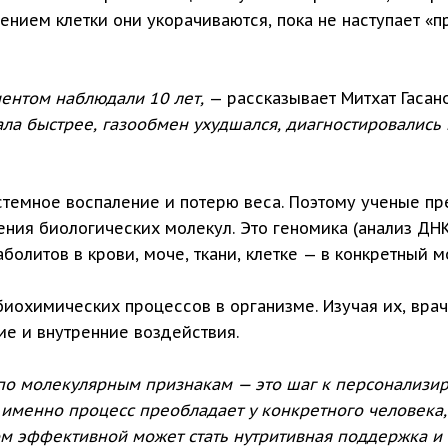
ением клетки они укорачиваются, пока не наступает «п
иентом наблюдали 10 лет,
— рассказывает Митхат Гасан
ала быстрее, газообмен ухудшался, диагностировались
стемное воспаление и потерю веса. Поэтому ученые пр
ния биологических молекул. Это геномика (анализ ДНК)
олитов в крови, моче, ткани, клетке — в конкретный м
биохимических процессов в организме. Изучая их, вра
ие и внутренние воздействия.
 по молекулярным признакам — это шаг к персонализ
 именно процесс преобладает у конкретного человека
м эффективной может стать нутритивная поддержка и