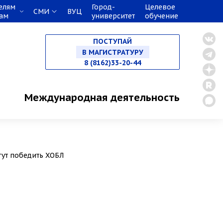
елям
Город-
Целевое
СМИ
ВУЦ
кам
университет
обучение
НА СПЕЦИАЛИТЕТ
ПОСТУПАЙ
В МАГИСТРАТУРУ
8 (8162)33-20-44
В АСПИРАНТУРУ
Международная деятельность
В ОРДИНАТУРУ
гут победить ХОБЛ