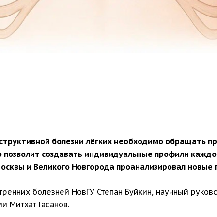
бструктивной болезни лёгких необходимо обращать п
то позволит создавать индивидуальные профили каждо
Москвы и Великого Новгорода проанализировал новые 
тренних болезней НовГУ Степан Буйкин, научный руков
и Митхат Гасанов.