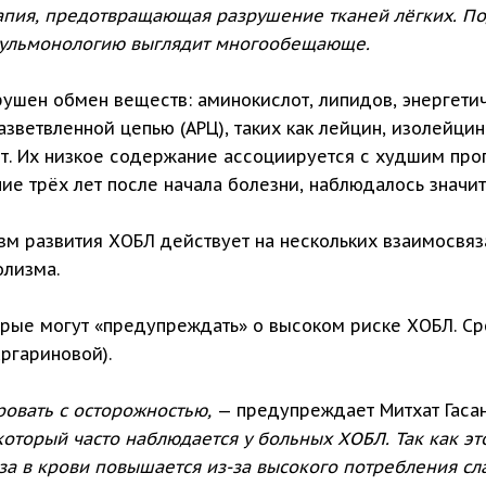
рапия, предотвращающая разрушение тканей лёгких. П
 пульмонологию выглядит многообещающе.
ушен обмен веществ: аминокислот, липидов, энергетич
азветвленной цепью (АРЦ), таких как лейцин, изолейцин
ет. Их низкое содержание ассоциируется с худшим про
ие трёх лет после начала болезни, наблюдалось значи
зм развития ХОБЛ действует на нескольких взаимосвяз
лизма.
торые могут «предупреждать» о высоком риске ХОБЛ. 
ргариновой).
ровать с осторожностью,
— предупреждает Митхат Гасан
оторый часто наблюдается у больных ХОБЛ. Так как эт
а в крови повышается из-за высокого потребления сл