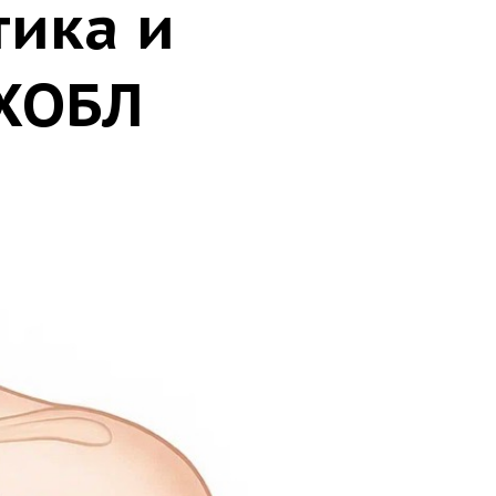
тика и
 ХОБЛ