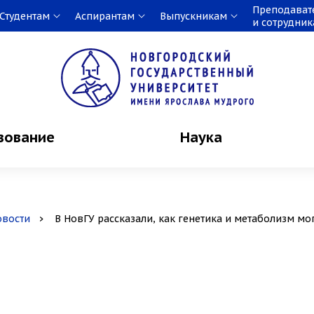
Преподават
Студентам
Аспирантам
Выпускникам
и сотрудни
зование
Наука
овости
В НовГУ рассказали, как генетика и метаболизм мо