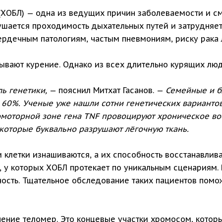
 (ХОБЛ) — одна из ведущих причин заболеваемости и с
ушается проходимость дыхательных путей и затрудняет
ердечным патологиям, частым пневмониям, риску рака 
вают курение. Однако из всех длительно курящих люд
ь генетики,
— пояснил Митхат Гасанов. —
Семейные и б
 60%. Ученые уже нашли сотни генетических вариантов
омоторной зоне гена TNF провоцируют хроническое во
которые буквально разрушают лёгочную ткань.
и клетки изнашиваются, а их способность восстанавлив
 у которых ХОБЛ протекает по уникальным сценариям.
ость. Тщательное обследование таких пациентов помо
чение теломер. Это концевые участки хромосом, кото