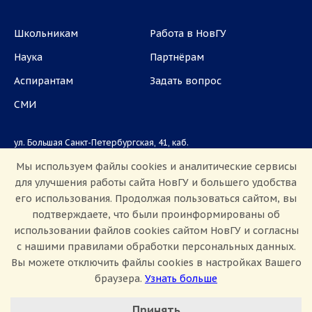
Школьникам
Работа в НовГУ
Наука
Партнёрам
Аспирантам
Задать вопрос
СМИ
ул. Большая Санкт-Петербургская, 41, каб.
1101, 1103
Мы используем файлы cookies и аналитические сервисы
для улучшения работы сайта НовГУ и большего удобства
Приемная комиссия: +7(8162)33-20-44
его использования. Продолжая пользоваться сайтом, вы
подтверждаете, что были проинформированы об
использовании файлов cookies сайтом НовГУ и согласны
с нашими правилами обработки персональных данных.
Вы можете отключить файлы cookies в настройках Вашего
браузера.
Узнать больше
Настроить Cookie
Сведения об образовательной организации
Принять
Политика конфиденциальности
Сведения о доходах