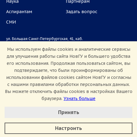
Наука
Партнёрам
Аспирантам
Задать вопрос
СМИ
ул. Большая Санкт-Петербургская, 41, каб.
1101, 1103
Мы используем файлы cookies и аналитические сервисы
для улучшения работы сайта НовГУ и большего удобства
Приемная комиссия: +7(8162)33-20-44
его использования. Продолжая пользоваться сайтом, вы
подтверждаете, что были проинформированы об
использовании файлов cookies сайтом НовГУ и согласны
с нашими правилами обработки персональных данных.
Вы можете отключить файлы cookies в настройках Вашего
браузера.
Узнать больше
Настроить Cookie
Сведения об образовательной организации
Принять
Политика конфиденциальности
Сведения о доходах
Минимальные
Противодействие коррупции
Аналитические/Функциональные
Противодействие терроризму и экстремизму
Настроить