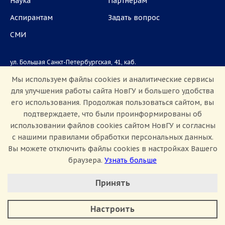
Наука
Партнёрам
Аспирантам
Задать вопрос
СМИ
ул. Большая Санкт-Петербургская, 41, каб.
1101, 1103
Мы используем файлы cookies и аналитические сервисы
для улучшения работы сайта НовГУ и большего удобства
Приемная комиссия: +7(8162)33-20-44
его использования. Продолжая пользоваться сайтом, вы
подтверждаете, что были проинформированы об
использовании файлов cookies сайтом НовГУ и согласны
с нашими правилами обработки персональных данных.
Вы можете отключить файлы cookies в настройках Вашего
браузера.
Узнать больше
Настроить Cookie
Сведения об образовательной организации
Принять
Политика конфиденциальности
Сведения о доходах
Минимальные
Противодействие коррупции
Аналитические/Функциональные
Противодействие терроризму и экстремизму
Настроить