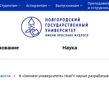
Преподават
Студентам
Аспирантам
Выпускникам
и сотрудни
зование
Наука
овости
В «Зимнем университете» НовГУ научат разрабаты