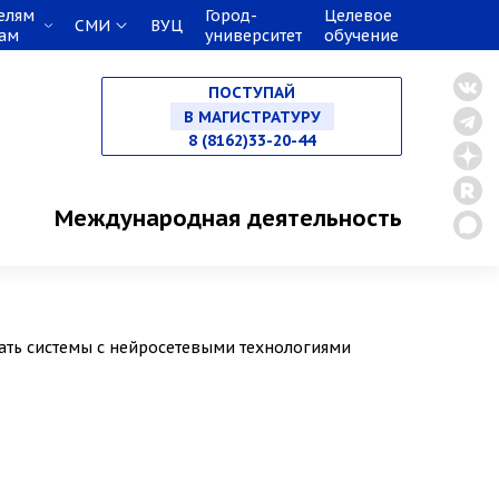
елям
Город-
Целевое
СМИ
ВУЦ
кам
университет
обучение
НА СПЕЦИАЛИТЕТ
ПОСТУПАЙ
В МАГИСТРАТУРУ
8 (8162)33-20-44
В АСПИРАНТУРУ
Международная деятельность
В ОРДИНАТУРУ
вать системы с нейросетевыми технологиями