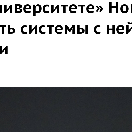
ниверситете» Но
ть системы с н
и