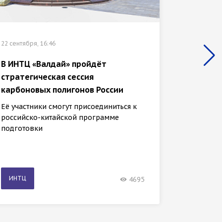
22 сентяб
22 сентября, 16:46
Владим
В ИНТЦ «Валдай» пройдёт
«Валда
стратегическая сессия
Президе
карбоновых полигонов России
за соз
Её участники смогут присоединиться к
российско-китайской программе
подготовки
ИНТЦ
ИНТЦ
4695