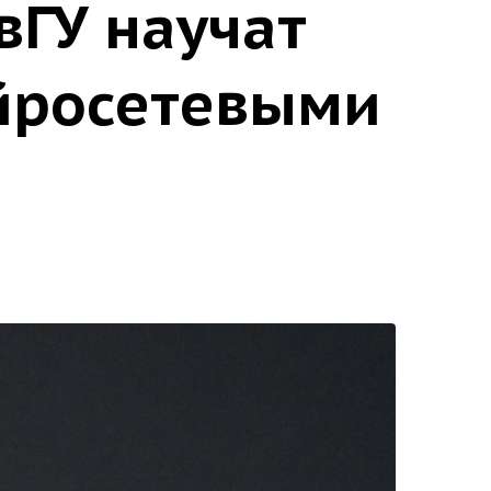
вГУ научат
ейросетевыми