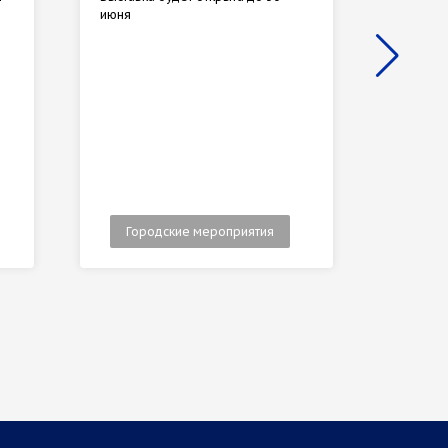
июня
уделить
резюме,
интерес
правиль
достиже
Городские мероприятия
Гор