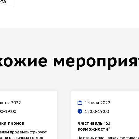
рта
хожие мероприя
июня 2022
14 мая 2022
00-19:00
12:00-19:00
вка пионов
Фестиваль "53
возможности"
телям продемонстрируют
отни различных сортов
На разных площадках фестивал