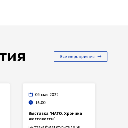
тия
Все мероприятия
05 мая 2022
14 
16:00
18:
Выставка "НАТО. Хроника
Масте
жестокости"
резюм
я
Выставка будет открыта до 30
Участни