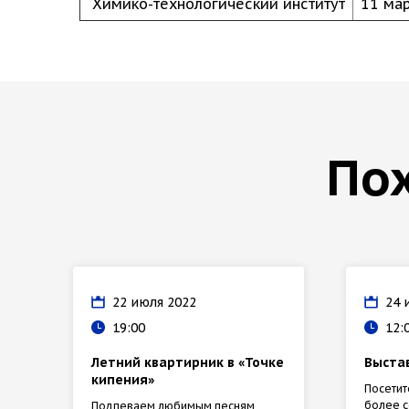
Химико-технологический институт
11 ма
По
22 июля 2022
24 
19:00
12:
Летний квартирник в «Точке
Выста
кипения»
Посети
более с
Подпеваем любимым песням,