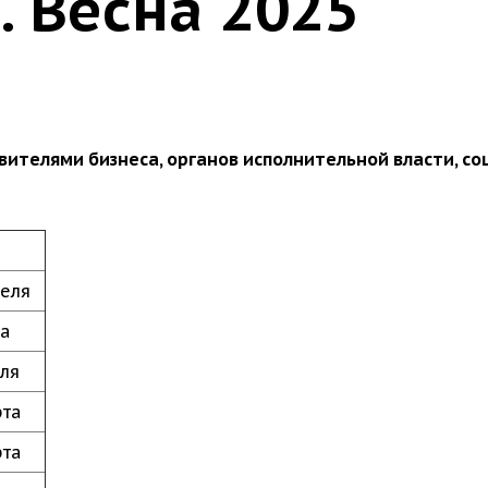
 Весна 2025
авителями бизнеса, органов исполнительной власти, с
реля
та
еля
рта
рта