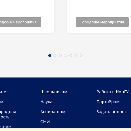
одские мероприятия
Городские мероприятия
итет
Школьникам
Работа в НовГУ
ам
Наука
Партнёрам
ародная
Аспирантам
Задать вопрос
ность
СМИ
ентам