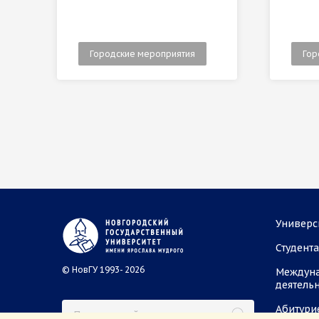
Городские мероприятия
Гор
Универс
Студент
© НовГУ 1993- 2026
Междун
деятель
Абитури