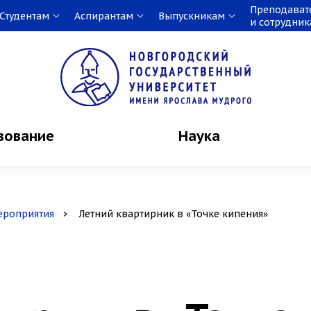
Преподават
Студентам
Аспирантам
Выпускникам
и сотрудни
зование
Наука
ероприятия
Летний квартирник в «Точке кипения»