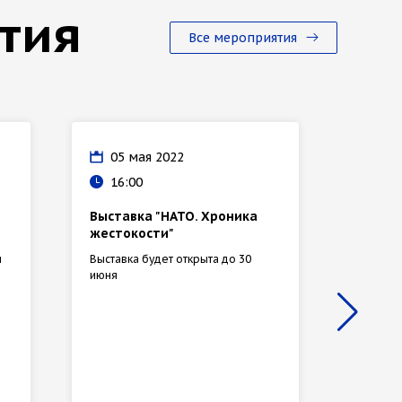
тия
Все мероприятия
05 мая 2022
14 
16:00
18:
Выставка "НАТО. Хроника
Масте
жестокости"
резюм
я
Выставка будет открыта до 30
Участни
июня
уделить
резюме,
интерес
правиль
достиже