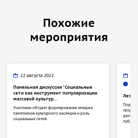
Похожие
мероприятия
22 августа 2022
22 
19:
Панельная дискуссия "Социальные
сети как инструмент популяризации
Летни
массовой культур...
Подпев
Участники обсудят формирование имиджа
творчес
памятников культурного наследия и роль
демонст
социальных сетей
публич