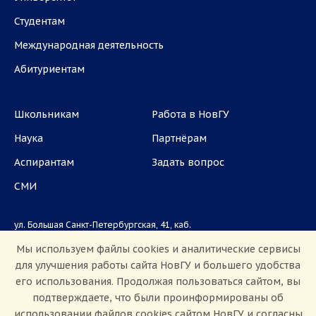
Студентам
Международная деятельность
Абитуриентам
Школьникам
Работа в НовГУ
Наука
Партнёрам
Аспирантам
Задать вопрос
СМИ
ул. Большая Санкт-Петербургская, 41, каб.
1101, 1103
Мы используем файлы cookies и аналитические сервисы
для улучшения работы сайта НовГУ и большего удобства
Приемная комиссия: +7(8162)33-20-44
его использования. Продолжая пользоваться сайтом, вы
подтверждаете, что были проинформированы об
использовании файлов cookies сайтом НовГУ и согласны