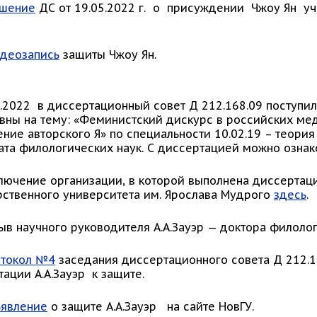
шение
ДС от 19.05.2022 г. о присуждении Чжоу Ян уч
деозапись
защиты Чжоу Ян.
01.2022 в диссертационный совет Д 212.168.09 поступи
вны на тему: «Феминистский дискурс в российских ме
ние авторского Я» по специальности 10.02.19 – теория
ата филологических наук. С диссертацией можно озна
ключение организации, в которой выполнена диссертаци
рственного университета им. Ярослава Мудрого
здесь
.
зыв научного руководителя А.А.Зауэр — доктора филоло
токол №4
заседания диссертационного совета Д 212.16
ации А.А.Зауэр к защите.
явление
о защите А.А.Зауэр на сайте НовГУ.