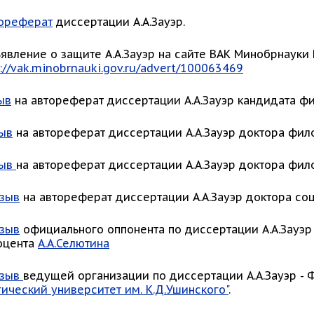
ореферат
диссертации А.А.Зауэр.
ъявление о защите А.А.Зауэр на сайте ВАК Минобрнауки
://vak.minobrnauki.gov.ru/advert/100063469
ыв
на автореферат диссертации А.А.Зауэр кандидата фи
ыв
на автореферат диссертации А.А.Зауэр доктора фило
зыв
на автореферат диссертации А.А.Зауэр доктора фил
зыв
на автореферат диссертации А.А.Зауэр доктора соц
зыв
официального оппонента по диссертации А.А.Зауэр
доцента
А.А.Селютина
тзыв
ведущей организации по диссертации А.А.Зауэр -
ический университет им. К.Д.Ушинского"
.