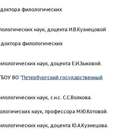
 доктора филологических
ологических наук, доцента И.В.Кузнецовой
 доктора филологических
лологических наук, доцента Е.И.Зыковой.
ГБОУ ВО "
Петербургский государственный
логических наук, с.н.с. С.С.Волкова.
логических наук, профессора М.Ю.Котовой.
лологических наук, доцента Ю.А.Кузнецова.