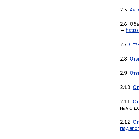
2.5.
Авт
2.6. Об
—
https
2.7.
Отз
2.8.
Отз
2.9.
От
2.10.
От
2.11.
От
наук, 
2.12.
О
педагог