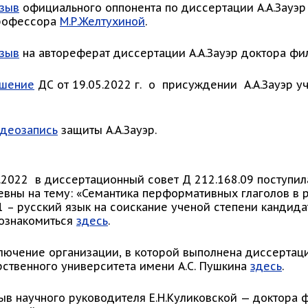
зыв
официального оппонента по диссертации А.А.Зауэр
профессора
М.Р.Желтухиной
.
зыв
на автореферат диссертации А.А.Зауэр доктора фи
шение
ДС от 19.05.2022 г. о присуждении А.А.Зауэр у
деозапись
защиты А.А.Зауэр.
02.2022 в диссертационный совет Д 212.168.09 поступи
евны на тему: «Семантика перформативных глаголов в р
1 – русский язык на соискание ученой степени кандид
ознакомиться
здесь
.
ключение организации, в которой выполнена диссертац
рственного университета имени А.С. Пушкина
здесь
.
зыв научного руководителя Е.Н.Куликовской — доктора 