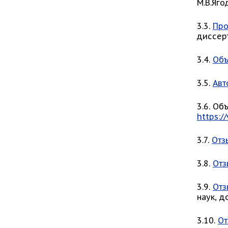
М.В.Яг
3.3.
Про
диссерт
3.4.
Объ
3.5.
Авт
3.6. Об
https:/
3.7.
Отз
3.8.
Отз
3.9.
Отз
наук, 
3.10.
О