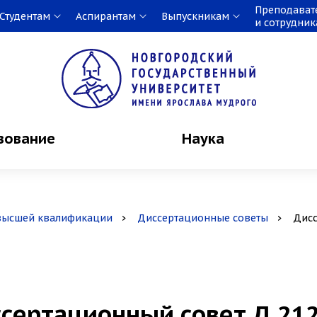
Преподават
Студентам
Аспирантам
Выпускникам
и сотрудни
зование
Наука
высшей квалификации
Диссертационные советы
Дисс
сертационный совет Д 212.