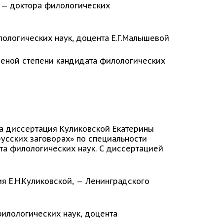
 — доктора филологических
лологических наук, доцента Е.Г.Малышевой
ченой степени кандидата филологических
ла диссертация Куликовской Екатерины
усских заговорах» по специальности
ата филологических наук. С диссертацией
ия Е.Н.Куликовской, — Ленинградского
филологических наук, доцента