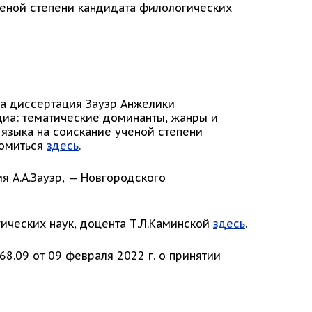
еной степени кандидата филологических
ла диссертация Зауэр Анжелики
диа: тематические доминанты, жанры и
 языка на соискание ученой степени
комиться
здесь
.
я А.А.Зауэр, — Новгородского
гических наук, доцента Т.Л.Каминской
здесь
.
8.09 от 09 февраля 2022 г. о принятии