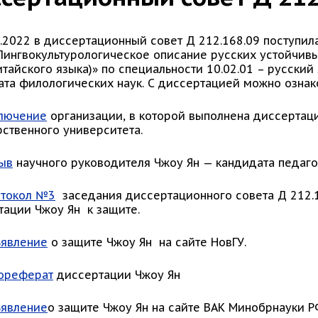
1.2022 в диссертационный совет Д 212.168.09 поступил
«Лингвокультурологическое описание русских устойчив
тайского языка)» по специальности 10.02.01 – русский
ата филологических наук. С диссертацией можно озна
лючение
организации, в которой выполнена диссертаци
рственного университета.
ыв
научного руководителя Чжоу Ян — кандидата педагог
токол №3
заседания диссертационного совета Д 212.16
тации Чжоу Ян к защите.
явление
о защите Чжоу Ян на сайте НовГУ.
ореферат
диссертации Чжоу Ян
явление
о защите Чжоу Ян на сайте ВАК Минобрнауки 