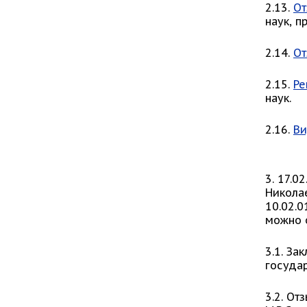
2.13.
От
наук, 
2.14.
От
2.15.
Ре
наук.
2.16.
Ви
3. 17.
Никола
10.02.0
можно 
3.1. За
госуда
3.2. От