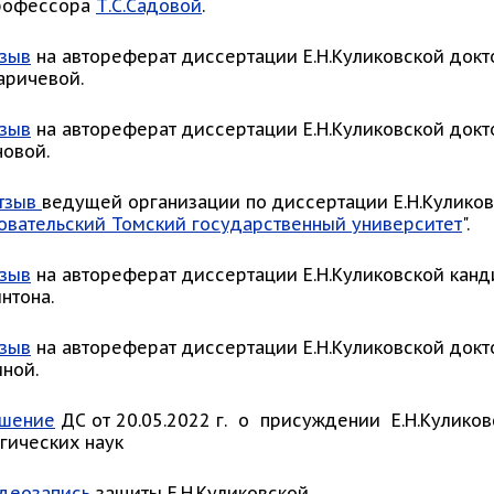
профессора
Т.С.Садовой
.
зыв
на автореферат диссертации Е.Н.Куликовской докт
аричевой.
зыв
на автореферат диссертации Е.Н.Куликовской докт
новой.
тзыв
ведущей организации по диссертации Е.Н.Куликов
овательский Томский государственный университет
".
зыв
на автореферат диссертации Е.Н.Куликовской канд
интона.
зыв
на автореферат диссертации Е.Н.Куликовской докт
иной.
шение
ДС от 20.05.2022 г. о присуждении Е.Н.Куликов
гических наук
деозапись
защиты Е.Н.Куликовской.