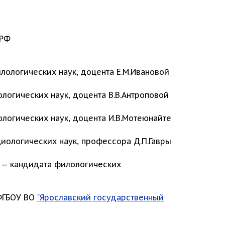
 РФ
лологических наук, доцента Е.М.Ивановой
логических наук, доцента В.В.Антроповой
ологических наук, доцента И.В.Мотеюнайте
иологических наук, профессора Д.П.Гавры
 — кандидата филологических
 ФГБОУ ВО
"Ярославский государственный