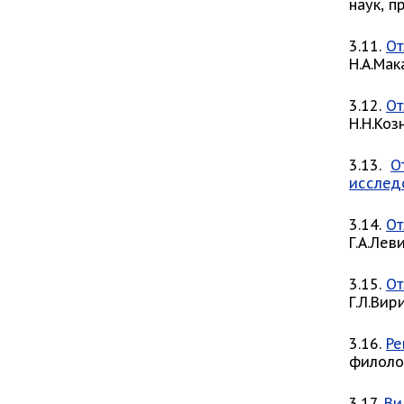
наук, 
3.11.
От
Н.А.Мак
3.12.
От
Н.Н.Коз
3.13.
О
исслед
3.14.
От
Г.А.Лев
3.15.
От
Г.Л.Вир
3.16.
Ре
филоло
3.17.
Ви