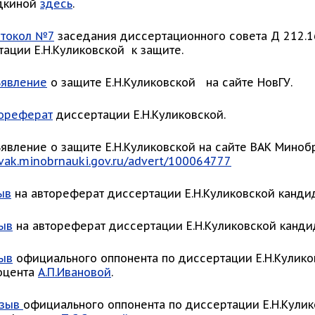
одкиной
здесь
.
токол №7
заседания диссертационного совета Д 212.168
ации Е.Н.Куликовской к защите.
явление
о защите Е.Н.Куликовской на сайте НовГУ.
ореферат
диссертации Е.Н.Куликовской.
ъявление о защите Е.Н.Куликовской на сайте ВАК Мино
/vak.minobrnauki.gov.ru/advert/100064777
ыв
на автореферат диссертации Е.Н.Куликовской кандид
ыв
на автореферат диссертации Е.Н.Куликовской канди
ыв
официального оппонента по диссертации Е.Н.Кулик
доцента
А.П.Ивановой
.
тзыв
официального оппонента по диссертации Е.Н.Кули