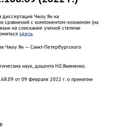
а диссертация Чжоу Ян на
ых сравнений с компонентом-зоонимом (на
 язык на соискание ученой степени
комиться
здесь
.
я Чжоу Ян — Санкт-Петербургского
ических наук, доцента Н.Е.Якименко.
8.09 от 09 февраля 2022 г. о принятии
РФ