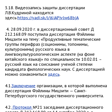
3.18. Видеозапись защиты диссертации
Л.В.Кудриной находится
здесь:
https://yadi.sk/i/j6iAPjvlw68bjA
4. 28.09.2020 г. в диссертационный совет Д
212.168.09 поступила диссертация Фэйлины
Мицзити на тему: «Продуктивные тематические
группы перифраз (соционимы, топонимы,
культуронимы) русского языка в
лингвокультурологическом аспекте (на фоне
китайского языка)» по специальности 10.02.01 –
русский язык на соискание ученой степени
кандидата филологических наук. С диссертацией
можно ознакомиться
здесь
.
4.1.
Заключение
организации, в которой выполнена
диссертация Фэйлины Мицзити — Санкт-
Петербургского государственного университета.
4.2.
Протокол
№21 заседания диссертационного