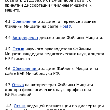
совета Д 212.168.09 от 14 октября 2020 г. о
принятии диссертации Фэйлины Мицзити к
защите.
4.3.
Объявление
о защите, о переносе защиты
Фэйлины Мицзити на сайте
НовГУ
.
4.4.
Автореферат
диссертации Фэйлины Мицзити.
4.5.
Отзыв
научного руководителя Фэйлины
Мицзити кандидата педагогических наук, доцента
Н.Е.Якименко.
4.6.
Объявление
о защите Фэйлины Мицзити на
сайте ВАК Минобрнауки РФ.
4.7.
Отзыв
на автореферат Фэйлины Мицзити
доктора филологических наук, профессора
Е.И.Рогалёвой.
4.8.
Отзыв
ведущей организации по диссертации