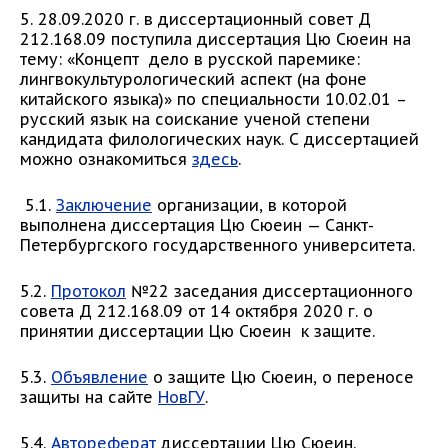
5. 28.09.2020 г. в диссертационный совет Д
212.168.09 поступила диссертация Цю Сюеин на
тему: «Концепт дело в русской паремике:
лингвокультурологический аспект (на фоне
китайского языка)» по специальности 10.02.01 –
русский язык на соискание ученой степени
кандидата филологических наук. С диссертацией
можно ознакомиться
здесь
.
5.1.
Заключение
организации, в которой
выполнена диссертация Цю Сюеин — Санкт-
Петербургского государственного университета.
5.2.
Протокол
№22 заседания диссертационного
совета Д 212.168.09 от 14 октября 2020 г. о
принятии диссертации Цю Сюеин к защите.
5.3.
Объявление
о защите Цю Сюеин, о переносе
защиты на сайте
НовГУ
.
5.4.
Автореферат
диссертации Цю Сюеин.