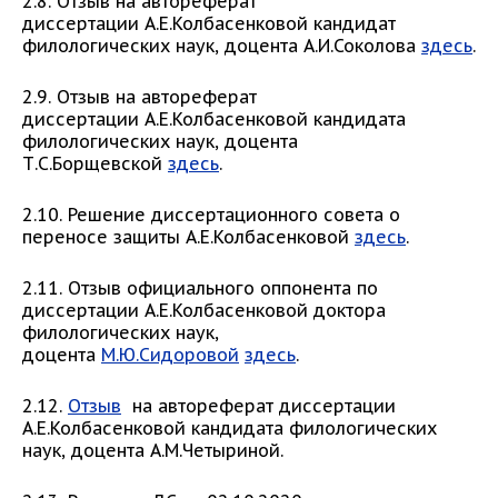
2.8. Отзыв на автореферат
диссертации А.Е.Колбасенковой кандидат
филологических наук, доцента А.И.Соколова
здесь
.
2.9. Отзыв на автореферат
диссертации А.Е.Колбасенковой кандидата
филологических наук, доцента
Т.С.Борщевской
здесь
.
2.10. Решение диссертационного совета о
переносе защиты А.Е.Колбасенковой
здесь
.
2.11. Отзыв официального оппонента по
диссертации А.Е.Колбасенковой доктора
филологических наук,
доцента
М.Ю.Сидоровой
здесь
.
2.12.
Отзыв
на автореферат диссертации
А.Е.Колбасенковой кандидата филологических
наук, доцента А.М.Четыриной.