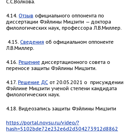
С.С.Волкова.
4.14.
Отзыв
официального оппонента по
диссертации Фэйлины Мицзити — доктора
филологических наук, профессора Л.В.Миллер.
4.15.
Сведения
об официальном оппоненте
Л.В.Миллер.
4.16.
Решение
диссертационного совета о
переносе защиты Фэйлины Мицзити.
4.17.
Решение ДС
от 20.05.2021 о присуждении
Фэйлине Мицзити ученой степени кандидата
филологических наук.
4.18. Видеозапись защиты Фэйлины Мицзити
https://portal.novsu.ru/video/?
hash=5102bde72e232e6d2d304273912d8862