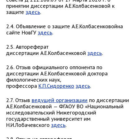
принятии диссертации А.Е.Колбасенковой к
защите
здесь
.
2.4. Объявление о защите А.Е.Колбасенковойна
сайте НовГУ
здесь
.
2.5. Автореферат
диссертации А.Е.Колбасенковой
здесь
.
2.6. Отзыв официального оппонента по
диссертации А.Е.Колбасенковой доктора
филологических наук,
профессора
К.П.Сидоренко
здесь
.
2.7. Отзыв
ведущей организации
по диссертации
А.Е.Колбасенковой — ФГАОУ ВО «Национальный
исследовательский Нижегородский
государственный университет им
Н.И.Лобачевского
здесь
.