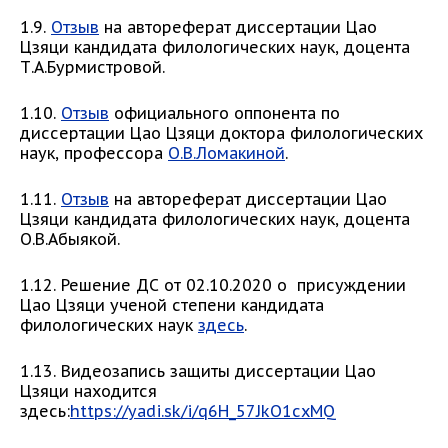
1.9.
Отзыв
на автореферат диссертации Цао
Цзяци кандидата филологических наук, доцента
Т.А.Бурмистровой.
1.10.
Отзыв
официального оппонента по
диссертации Цао Цзяци доктора филологических
наук, профессора
О.В.Ломакиной
.
1.11.
Отзыв
на автореферат диссертации Цао
Цзяци кандидата филологических наук, доцента
О.В.Абыякой.
1.12. Решение ДС от 02.10.2020 о присуждении
Цао Цзяци ученой степени кандидата
филологических наук
здесь
.
1.13. Видеозапись защиты диссертации Цао
Цзяци находится
здесь:
https://yadi.sk/i/q6H_57JkO1cxMQ