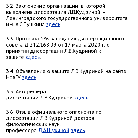
3.2. Заключение организации, в которой
выполнена диссертация Л.В.Кудриной, -
Ленинградского государственного университета
им. А.С.Пушкина
здесь
.
3.3. Протокол №6 заседания диссертационного
совета Д 212.168.09 от 17 марта 2020 г. о
принятии диссертации Л.В.Кудриной к
защите
здесь
.
3.4. Объявление о защите Л.В.Кудриной на сайте
НовГУ
здесь
.
3.5. Автореферат
диссертации Л.В.Кудриной
здесь
.
3.6. Отзыв официального оппонента по
диссертации Л.В.Кудриной доктора
филологических наук,
профессора
Д.А.Щукиной
здесь
.