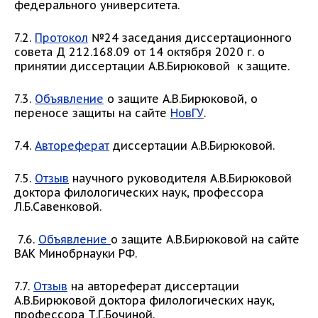
федерального университета.
7.2.
Протокол
№24 заседания диссертационного
совета Д 212.168.09 от 14 октября 2020 г. о
принятии диссертации А.В.Бирюковой к защите.
7.3.
Объявление
о защите А.В.Бирюковой, о
переносе защиты на сайте
НовГУ
.
7.4.
Автореферат
диссертации А.В.Бирюковой.
7.5.
Отзыв
научного руководителя А.В.Бирюковой
доктора филологических наук, профессора
Л.Б.Савенковой.
7.6.
Объявление
о защите А.В.Бирюковой на сайте
ВАК Минобрнауки РФ.
7.7.
Отзыв
на автореферат диссертации
А.В.Бирюковой доктора филологических наук,
профессора Т.Г.Бочиной.