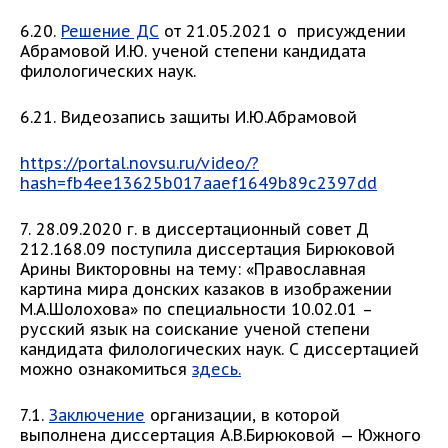
6.20.
Решение ДС
от 21.05.2021 о присуждении
Абрамовой И.Ю. ученой степени кандидата
филологических наук.
6.21. Видеозапись защиты И.Ю.Абрамовой
https://portal.novsu.ru/video/?
hash=fb4ee13625b017aaef1649b89c2397dd
7. 28.09.2020 г. в диссертационный совет Д
212.168.09 поступила диссертация Бирюковой
Арины Викторовны на тему: «Православная
картина мира донских казаков в изображении
М.А.Шолохова» по специальности 10.02.01 –
русский язык на соискание ученой степени
кандидата филологических наук. С диссертацией
можно ознакомиться
здесь.
7.1.
Заключение
организации, в которой
выполнена диссертация А.В.Бирюковой — Южного