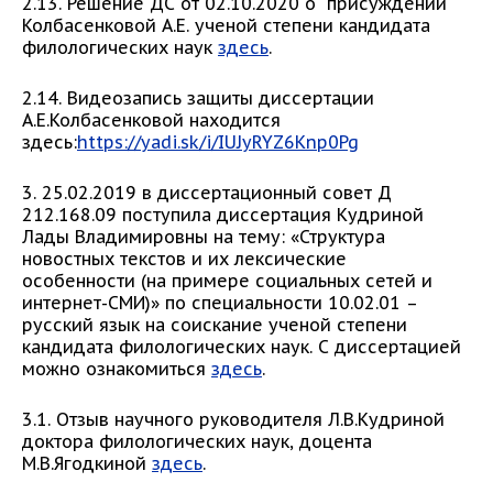
2.13. Решение ДС от 02.10.2020 о присуждении
Колбасенковой А.Е. ученой степени кандидата
филологических наук
здесь
.
2.14. Видеозапись защиты диссертации
А.Е.Колбасенковой находится
здесь:
https://yadi.sk/i/IUJyRYZ6Knp0Pg
3. 25.02.2019 в диссертационный совет Д
212.168.09 поступила диссертация Кудриной
Лады Владимировны на тему: «Структура
новостных текстов и их лексические
особенности (на примере социальных сетей и
интернет-СМИ)» по специальности 10.02.01 –
русский язык на соискание ученой степени
кандидата филологических наук. С диссертацией
можно ознакомиться
здесь
.
3.1. Отзыв научного руководителя Л.В.Кудриной
доктора филологических наук, доцента
М.В.Ягодкиной
здесь
.