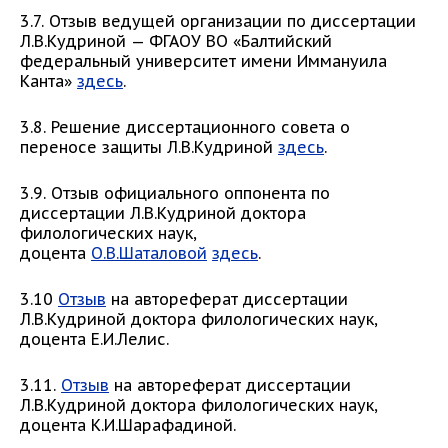
3.7. Отзыв ведущей организации по диссертации
Л.В.Кудриной — ФГАОУ ВО «Балтийский
федеральный университет имени Иммануила
Канта»
здесь
.
3.8. Решение диссертационного совета о
переносе защиты Л.В.Кудриной
здесь
.
3.9. Отзыв официального оппонента по
диссертации Л.В.Кудриной доктора
филологических наук,
доцента
О.В.Шаталовой
здесь
.
3.10
Отзыв
на автореферат диссертации
Л.В.Кудриной доктора филологических наук,
доцента Е.И.Лелис.
3.11.
Отзыв
на автореферат диссертации
Л.В.Кудриной доктора филологических наук,
доцента К.И.Шарафадиной.