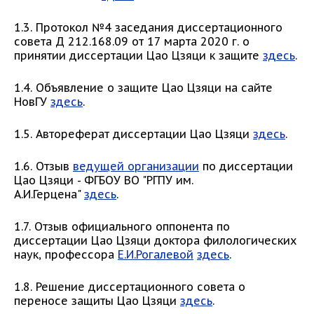
1.3. Протокол №4 заседания диссертационного
совета Д 212.168.09 от 17 марта 2020 г. о
принятии диссертации Цао Цзяци к защите
здесь
.
1.4. Объявление о защите Цао Цзяци на сайте
НовГУ
здесь
.
1.5. Автореферат диссертации Цао Цзяци
здесь
.
1.6. Отзыв
ведущей организации
по диссертации
Цао Цзяци - ФГБОУ ВО "РГПУ им.
А.И.Герцена"
здесь
.
1.7. Отзыв официального оппонента по
диссертации Цао Цзяци доктора филологических
наук, профессора
Е.И.Рогалевой
здесь
.
1.8. Решение диссертационного совета о
переносе защиты Цао Цзяци
здесь
.