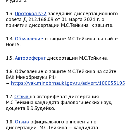
Мудрого.
1.3.
Протокол №2
заседания диссертационного
совета Д 212.168.09 от 01 марта 2021 г. о
принятии диссертации М.С.Тейкина к защите.
1.4.
Объявление
о защите М.С.Тейкина на сайте
НовГУ.
1.5.
Автореферат
диссертации М.С.Тейкина.
1.6. Объявление о защите М.С.Тейкина на сайте
ВАК Минобрнауки РФ
—
https://vak.minobrnauki.gov.ru/advert/100055195
1.7.
Отзыв
на автореферат диссертация
М.С.Тейкина кандидата филологических наук,
доцента В.Э.Будейко.
1.8.
Отзыв
официального оппонента по
диссертации М.С.Тейкина — кандидата