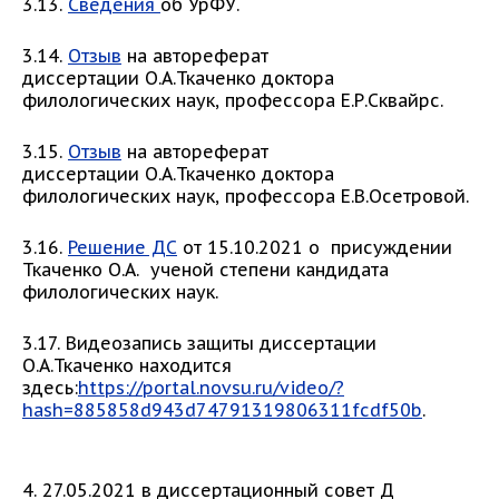
3.13.
Сведения
об УрФУ.
3.14.
Отзыв
на автореферат
диссертации О.А.Ткаченко доктора
филологических наук, профессора Е.Р.Сквайрс.
3.15.
Отзыв
на автореферат
диссертации О.А.Ткаченко доктора
филологических наук, профессора Е.В.Осетровой.
3.16.
Решение ДС
от 15.10.2021 о присуждении
Ткаченко О.А. ученой степени кандидата
филологических наук.
3.17. Видеозапись защиты диссертации
О.А.Ткаченко находится
здесь:
https://portal.novsu.ru/video/?
hash=885858d943d74791319806311fcdf50b
.
4. 27.05.2021 в диссертационный совет Д