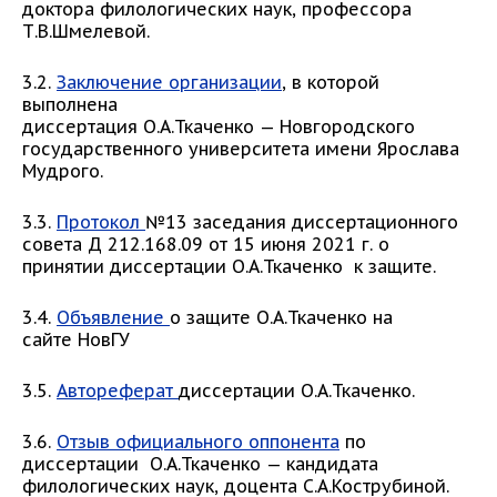
доктора филологических наук, профессора
Т.В.Шмелевой.
3.2.
Заключение организации
, в которой
выполнена
диссертация О.А.Ткаченко — Новгородского
государственного университета имени Ярослава
Мудрого.
3.3.
Протокол
№13 заседания диссертационного
совета Д 212.168.09 от 15 июня 2021 г. о
принятии диссертации О.А.Ткаченко к защите.
3.4.
Объявление
о защите О.А.Ткаченко на
сайте НовГУ
3.5.
Автореферат
диссертации О.А.Ткаченко.
3.6.
Отзыв официального оппонента
по
диссертации О.А.Ткаченко — кандидата
филологических наук, доцента С.А.Кострубиной.