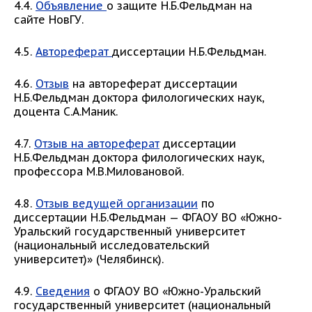
4.4.
Объявление
о защите Н.Б.Фельдман на
сайте НовГУ.
4.5.
Автореферат
диссертации Н.Б.Фельдман.
4.6.
Отзыв
на автореферат диссертации
Н.Б.Фельдман доктора филологических наук,
доцента С.А.Маник.
4.7.
Отзыв на автореферат
диссертации
Н.Б.Фельдман доктора филологических наук,
профессора М.В.Миловановой.
4.8.
Отзыв ведущей организации
по
диссертации Н.Б.Фельдман — ФГАОУ ВО «Южно-
Уральский государственный университет
(национальный исследовательский
университет)» (Челябинск).
4.9.
Сведения
о ФГАОУ ВО «Южно-Уральский
государственный университет (национальный