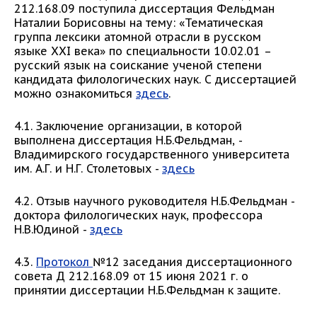
212.168.09 поступила диссертация Фельдман
Наталии Борисовны на тему: «Тематическая
группа лексики атомной отрасли в русском
языке XXI века» по специальности 10.02.01 –
русский язык на соискание ученой степени
кандидата филологических наук. С диссертацией
можно ознакомиться
здесь
.
4.1. Заключение организации, в которой
выполнена диссертация Н.Б.Фельдман, -
Владимирского государственного университета
им. А.Г. и Н.Г. Столетовых -
здесь
4.2. Отзыв научного руководителя Н.Б.Фельдман -
доктора филологических наук, профессора
Н.В.Юдиной -
здесь
4.3.
Протокол
№12 заседания диссертационного
совета Д 212.168.09 от 15 июня 2021 г. о
принятии диссертации Н.Б.Фельдман к защите.