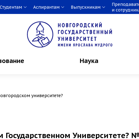
Преподават
Студентам
Аспирантам
Выпускникам
и сотрудни
зование
Наука
овгородском университете?
м Государственном Университете? 