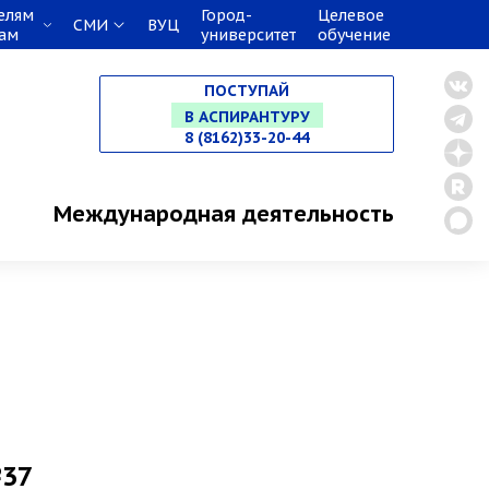
НА СПЕЦИАЛИТЕТ
елям
Город-
Целевое
СМИ
ВУЦ
кам
университет
обучение
В МАГИСТРАТУРУ
ПОСТУПАЙ
В АСПИРАНТУРУ
8 (8162)33-20-44
В ОРДИНАТУРУ
Международная деятельность
№37