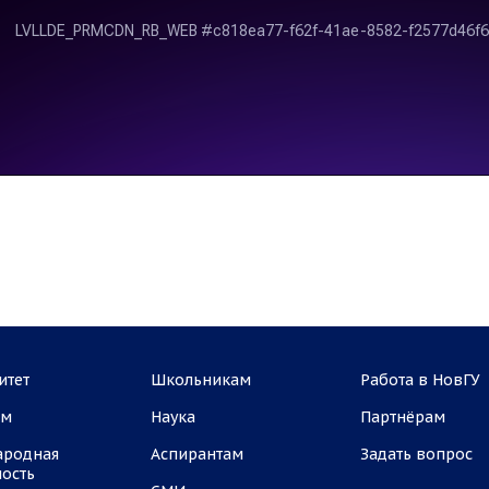
итет
Школьникам
Работа в НовГУ
ам
Наука
Партнёрам
ародная
Аспирантам
Задать вопрос
ность