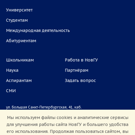
Университет
Студентам
Международная деятельность
Абитуриентам
Школьникам
Работа в НовГУ
Наука
Партнёрам
Аспирантам
Задать вопрос
СМИ
ул. Большая Санкт-Петербургская, 41, каб.
1101, 1103
Мы используем файлы cookies и аналитические сервисы
для улучшения работы сайта НовГУ и большего удобства
Приемная комиссия: +7(8162)33-20-44
его использования. Продолжая пользоваться сайтом, вы