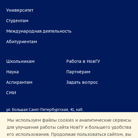
Университет
Студентам
Международная деятельность
Абитуриентам
Школьникам
Работа в НовГУ
Наука
Партнёрам
Аспирантам
Задать вопрос
СМИ
ул. Большая Санкт-Петербургская, 41, каб.
1101, 1103
Мы используем файлы cookies и аналитические сервисы
для улучшения работы сайта НовГУ и большего удобства
Приемная комиссия: +7(8162)33-20-44
его использования. Продолжая пользоваться сайтом, вы