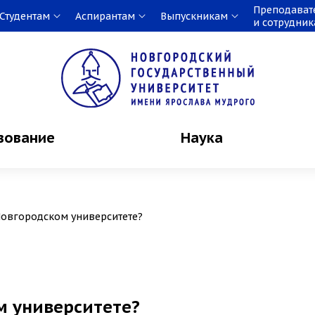
Преподават
Студентам
Аспирантам
Выпускникам
и сотрудни
зование
Наука
овгородском университете?
м университете?