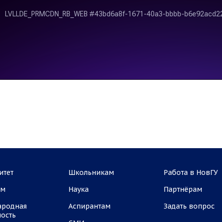
итет
Школьникам
Работа в НовГУ
ам
Наука
Партнёрам
ародная
Аспирантам
Задать вопрос
ность