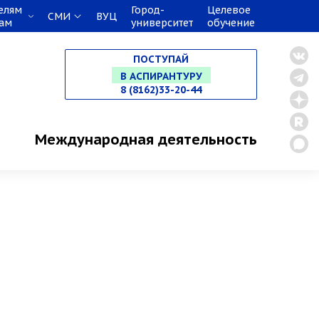
НА СПЕЦИАЛИТЕТ
елям
Город-
Целевое
СМИ
ВУЦ
кам
университет
обучение
В МАГИСТРАТУРУ
ПОСТУПАЙ
В АСПИРАНТУРУ
8 (8162)33-20-44
В ОРДИНАТУРУ
Международная деятельность