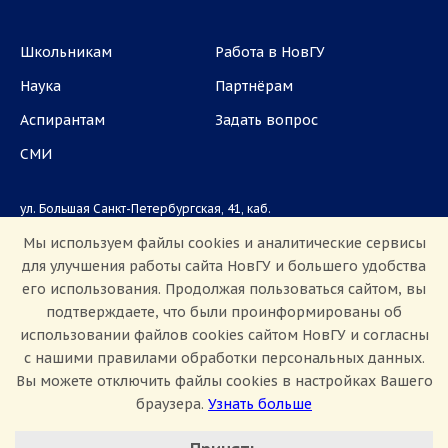
Школьникам
Работа в НовГУ
Наука
Партнёрам
Аспирантам
Задать вопрос
СМИ
ул. Большая Санкт-Петербургская, 41, каб.
1101, 1103
Мы используем файлы cookies и аналитические сервисы
для улучшения работы сайта НовГУ и большего удобства
Приемная комиссия: +7(8162)33-20-44
его использования. Продолжая пользоваться сайтом, вы
подтверждаете, что были проинформированы об
использовании файлов cookies сайтом НовГУ и согласны
с нашими правилами обработки персональных данных.
Вы можете отключить файлы cookies в настройках Вашего
браузера.
Узнать больше
Настроить Cookie
Сведения об образовательной организации