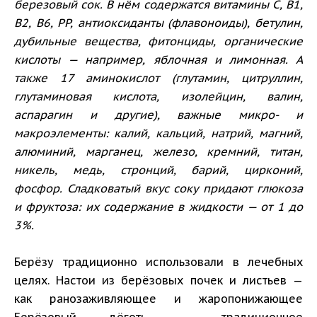
березовый сок. В нём содержатся витамины C, B1,
B2, B6, PP, антиоксиданты (флавоноиды), бетулин,
дубильные вещества, фитонциды, органические
кислоты — например, яблочная и лимонная. А
также 17 аминокислот (глутамин, цитруллин,
глутаминовая кислота, изолейцин, валин,
аспарагин и другие), важные микро- и
макроэлементы: калий, кальций, натрий, магний,
алюминий, марганец, железо, кремний, титан,
никель, медь, стронций, барий, цирконий,
фосфор. Сладковатый вкус соку придают глюкоза
и фруктоза: их содержание в жидкости — от 1 до
3%.
Берёзу традиционно использовали в лечебных
целях. Настои из берёзовых почек и листьев —
как ранозаживляющее и жаропонижающее