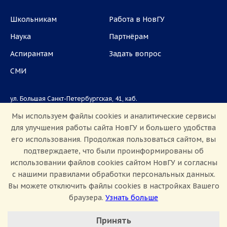
Школьникам
Работа в НовГУ
Наука
Партнёрам
Аспирантам
Задать вопрос
СМИ
ул. Большая Санкт-Петербургская, 41, каб.
1101, 1103
Мы используем файлы cookies и аналитические сервисы
для улучшения работы сайта НовГУ и большего удобства
Приемная комиссия: +7(8162)33-20-44
его использования. Продолжая пользоваться сайтом, вы
подтверждаете, что были проинформированы об
использовании файлов cookies сайтом НовГУ и согласны
с нашими правилами обработки персональных данных.
Вы можете отключить файлы cookies в настройках Вашего
браузера.
Узнать больше
Настроить Cookie
Сведения об образовательной организации
Принять
Политика конфиденциальности
Сведения о доходах
Минимальные