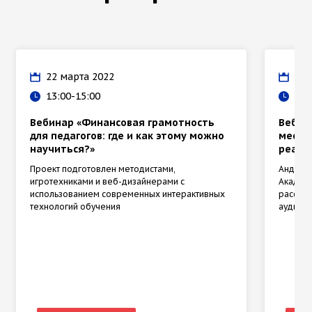
22 марта 2022
17 
13:00-15:00
18:
Вебинар «Финансовая грамотность
Вебина
для педагогов: где и как этому можно
мессен
научиться?»
реаль
Проект подготовлен методистами,
Андрей
игротехниками и веб-дизайнерами с
Академи
использованием современных интерактивных
расскаж
технологий обучения
аудито