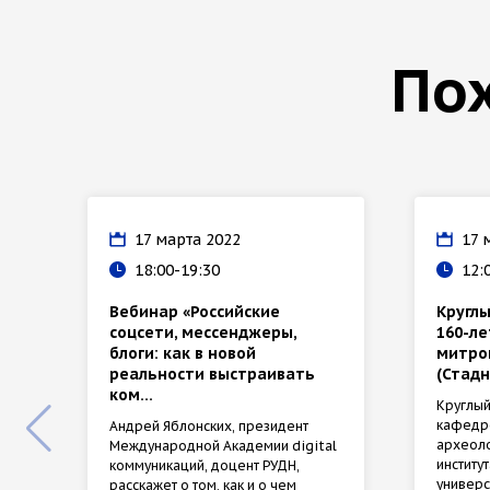
По
17 марта 2022
17 
18:00-19:30
12:
Вебинар «Российские
Круглы
соцсети, мессенджеры,
160-л
блоги: как в новой
митро
реальности выстраивать
(Стадн
ком...
Круглый
кафедро
Андрей Яблонских, президент
археоло
Международной Академии digital
институ
коммуникаций, доцент РУДН,
универс
расскажет о том, как и о чем