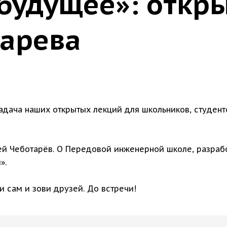
удущее»: откры
тарева
задача наших открытых лекций для школьников, студен
й Чеботарёв. О Передовой инженерной школе, разрабо
й».
и сам и зови друзей. До встречи!