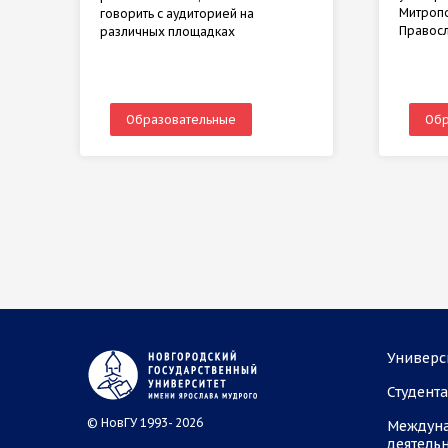
Митропо
говорить с аудиторией на
Правос
различных площадках
Образовательные
Обр
Универс
Студент
© НовГУ 1993- 2026
Междун
деятель