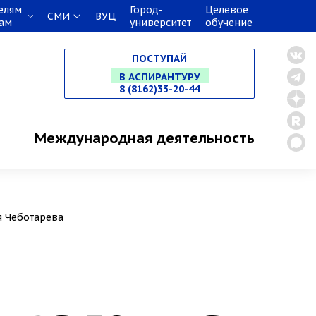
елям
Город-
Целевое
СМИ
ВУЦ
кам
университет
обучение
НА СПЕЦИАЛИТЕТ
ПОСТУПАЙ
В МАГИСТРАТУРУ
8 (8162)33-20-44
В АСПИРАНТУРУ
Международная деятельность
В ОРДИНАТУРУ
я Чеботарева