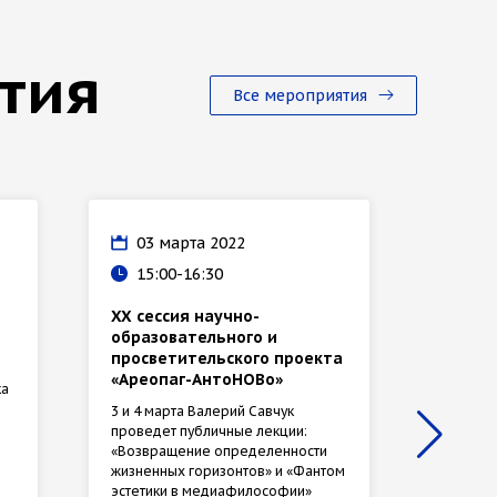
тия
Все мероприятия
03 марта 2022
17 
15:00-16:30
16:
XX сессия научно-
Откры
образовательного и
В прям
просветительского проекта
расскаж
«Ареопаг-АнтоНОВо»
ответят
ка
3 и 4 марта Валерий Савчук
проведет публичные лекции:
«Возвращение определенности
жизненных горизонтов» и «Фантом
эстетики в медиафилософии»