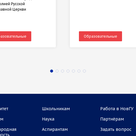
лией Русской
лавной Церкви
азовательные
Образовательные
итет
Школьникам
Работа в НовГУ
ам
Наука
Партнёрам
ародная
Аспирантам
Задать вопрос
ность