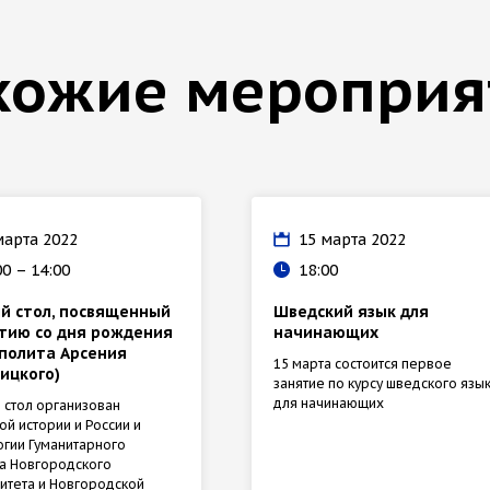
хожие мероприя
марта 2022
15 марта 2022
00 – 14:00
18:00
й стол, посвященный
Шведский язык для
етию со дня рождения
начинающих
полита Арсения
15 марта состоится первое
ицкого)
занятие по курсу шведского язы
для начинающих
 стол организован
й истории и России и
гии Гуманитарного
та Новгородского
итета и Новгородской