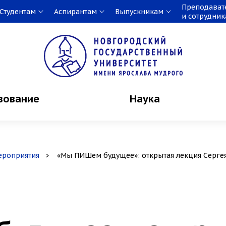
Преподават
Студентам
Аспирантам
Выпускникам
и сотрудни
зование
Наука
ероприятия
«Мы ПИШем будущее»: открытая лекция Серге