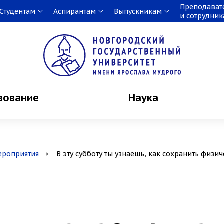
Преподават
Студентам
Аспирантам
Выпускникам
и сотрудни
зование
Наука
ероприятия
В эту субботу ты узнаешь, как сохранить физи