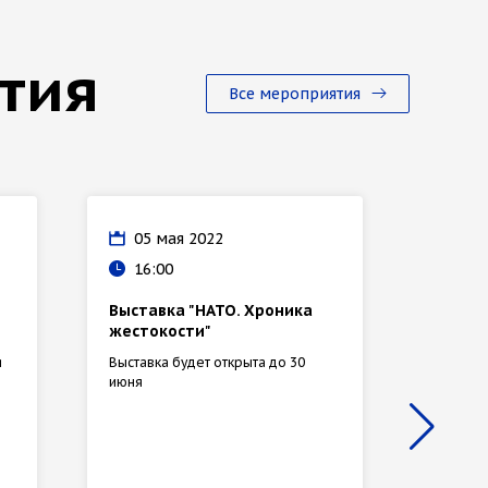
тия
Все мероприятия
05 мая 2022
14 
16:00
18:
Выставка "НАТО. Хроника
Масте
жестокости"
резюм
я
Выставка будет открыта до 30
Участни
июня
уделить
резюме,
интерес
правиль
достиже