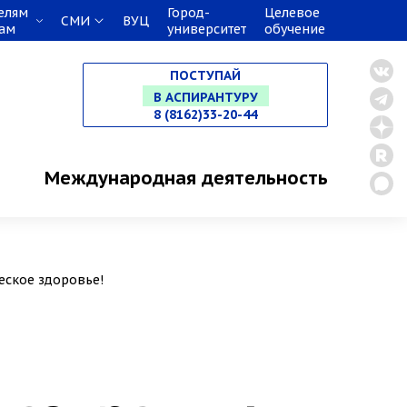
елям
Город-
Целевое
СМИ
ВУЦ
кам
университет
обучение
НА СПЕЦИАЛИТЕТ
ПОСТУПАЙ
В МАГИСТРАТУРУ
8 (8162)33-20-44
В АСПИРАНТУРУ
Международная деятельность
В ОРДИНАТУРУ
ческое здоровье!