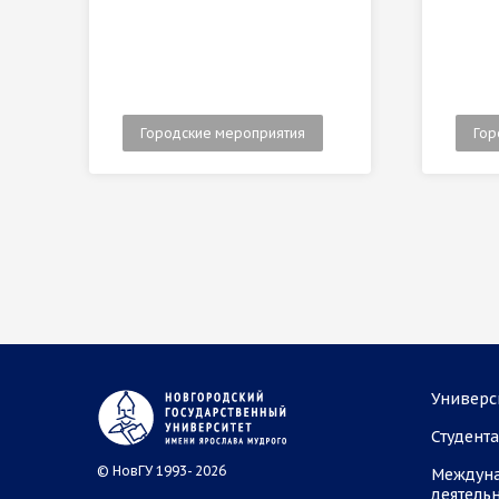
Городские мероприятия
Гор
Универс
Студент
© НовГУ 1993- 2026
Междун
деятель