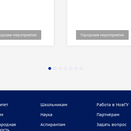
одские мероприятия
Городские мероприятия
итет
Школьникам
Работа в НовГУ
ам
Наука
Партнёрам
ародная
Аспирантам
Задать вопрос
ность