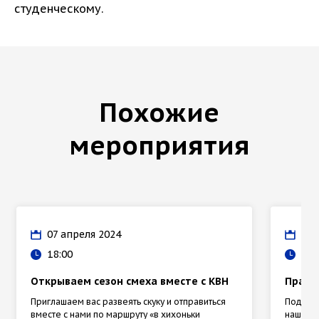
студенческому.
Похожие
мероприятия
07 апреля 2024
17 
18:00
17:
Открываем сезон смеха вместе с КВН
Празд
Приглашаем вас развеять скуку и отправиться
Под гл
вместе с нами по маршруту «в хихоньки
наше бу