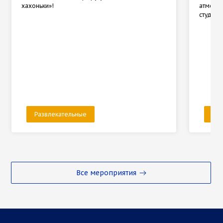
хахоньки»!
атмосфе
студенч
Развлекательные
Раз
Все мероприятия