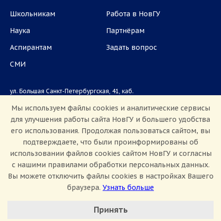
Школьникам
Работа в НовГУ
Наука
Партнёрам
Аспирантам
Задать вопрос
СМИ
ул. Большая Санкт-Петербургская, 41, каб.
1101, 1103
Мы используем файлы cookies и аналитические сервисы
для улучшения работы сайта НовГУ и большего удобства
Приемная комиссия: +7(8162)33-20-44
его использования. Продолжая пользоваться сайтом, вы
подтверждаете, что были проинформированы об
использовании файлов cookies сайтом НовГУ и согласны
с нашими правилами обработки персональных данных.
Вы можете отключить файлы cookies в настройках Вашего
браузера.
Узнать больше
Настроить Cookie
Сведения об образовательной организации
Принять
Политика конфиденциальности
Сведения о доходах
Минимальные
Противодействие коррупции