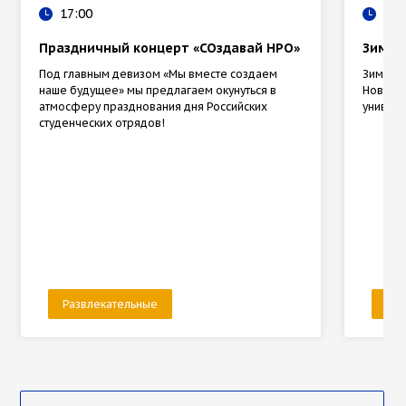
17:00
17:
Праздничный концерт «СОздавай НРО»
Зимни
Под главным девизом «Мы вместе создаем
Зимний 
наше будущее» мы предлагаем окунуться в
Новгор
атмосферу празднования дня Российских
универс
студенческих отрядов!
Развлекательные
Раз