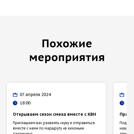
Похожие
мероприятия
07 апреля 2024
17 
18:00
17:
Открываем сезон смеха вместе с КВН
Празд
Приглашаем вас развеять скуку и отправиться
Под гл
вместе с нами по маршруту «в хихоньки
наше бу
хахоньки»!
атмосфе