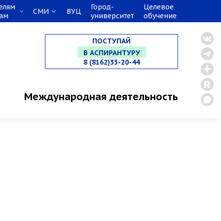
НА СПЕЦИАЛИТЕТ
елям
Город-
Целевое
СМИ
ВУЦ
кам
университет
обучение
В МАГИСТРАТУРУ
ПОСТУПАЙ
В АСПИРАНТУРУ
8 (8162)33-20-44
В ОРДИНАТУРУ
Международная деятельность