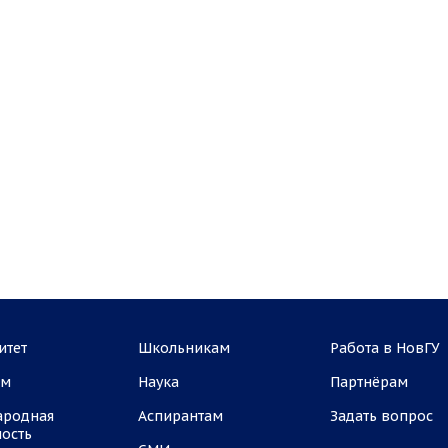
итет
Школьникам
Работа в НовГУ
ам
Наука
Партнёрам
ародная
Аспирантам
Задать вопрос
ность