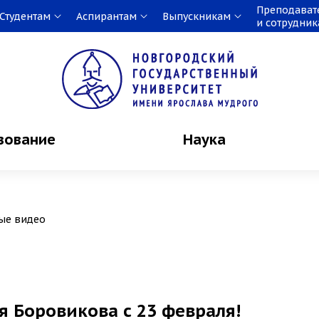
Преподават
Студентам
Аспирантам
Выпускникам
и сотрудни
зование
Наука
ые видео
 Боровикова с 23 февраля!