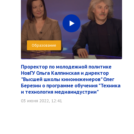
Образование
Проректор по молодежной политике
НовГУ Ольга Калпинская и директор
"Высшей школы киноинженеров" Олег
Березин о программе обучения "Техника
и технология медиаиндустрии"
03 июня 2022, 12:41