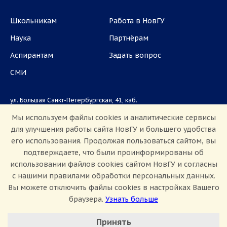
Школьникам
Работа в НовГУ
Наука
Партнёрам
Аспирантам
Задать вопрос
СМИ
ул. Большая Санкт-Петербургская, 41, каб.
1101, 1103
Мы используем файлы cookies и аналитические сервисы
для улучшения работы сайта НовГУ и большего удобства
Приемная комиссия: +7(8162)33-20-44
его использования. Продолжая пользоваться сайтом, вы
подтверждаете, что были проинформированы об
использовании файлов cookies сайтом НовГУ и согласны
с нашими правилами обработки персональных данных.
Вы можете отключить файлы cookies в настройках Вашего
браузера.
Узнать больше
Настроить Cookie
Сведения об образовательной организации
Принять
Политика конфиденциальности
Сведения о доходах
Минимальные