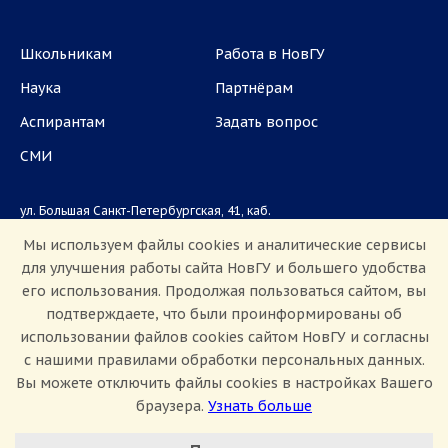
Школьникам
Работа в НовГУ
Наука
Партнёрам
Аспирантам
Задать вопрос
СМИ
ул. Большая Санкт-Петербургская, 41, каб.
1101, 1103
Мы используем файлы cookies и аналитические сервисы
для улучшения работы сайта НовГУ и большего удобства
Приемная комиссия: +7(8162)33-20-44
его использования. Продолжая пользоваться сайтом, вы
подтверждаете, что были проинформированы об
использовании файлов cookies сайтом НовГУ и согласны
с нашими правилами обработки персональных данных.
Вы можете отключить файлы cookies в настройках Вашего
браузера.
Узнать больше
Настроить Cookie
Сведения об образовательной организации