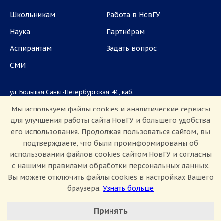
Школьникам
Работа в НовГУ
Наука
Партнёрам
Аспирантам
Задать вопрос
СМИ
ул. Большая Санкт-Петербургская, 41, каб.
1101, 1103
Мы используем файлы cookies и аналитические сервисы
для улучшения работы сайта НовГУ и большего удобства
Приемная комиссия: +7(8162)33-20-44
его использования. Продолжая пользоваться сайтом, вы
подтверждаете, что были проинформированы об
использовании файлов cookies сайтом НовГУ и согласны
с нашими правилами обработки персональных данных.
Вы можете отключить файлы cookies в настройках Вашего
браузера.
Узнать больше
Настроить Cookie
Сведения об образовательной организации
Принять
Политика конфиденциальности
Сведения о доходах
Минимальные
Противодействие коррупции