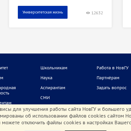
Университетская жизнь
12632
итет
Школьникам
Работа в НовГУ
ам
Наука
Партнёрам
ародная
Аспирантам
Задать вопрос
ность
СМИ
ентам
висы для улучшения работы сайта НовГУ и большего уд
рмированы об использовании файлов cookies сайтом Но
 можете отключить файлы cookies в настройках Вашег
Настроить Cookie