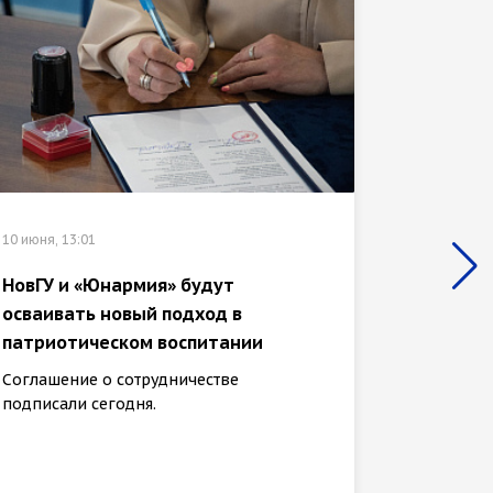
10 июня, 13:01
15 апреля
НовГУ и «Юнармия» будут
В март
осваивать новый подход в
универ
патриотическом воспитании
тысяч 
Соглашение о сотрудничестве
НовГУ з
подписали сегодня.
медиаре