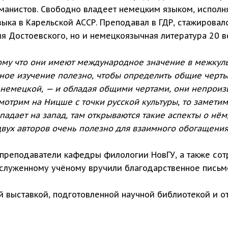
рманистов. Свободно владеет немецким языком, исполн
ыка в Карельской АССР. Преподавал в ГДР, стажировалс
я Достоевского, но и немецкоязычная литература 20 в
ому что они имеют международное значение в межкул
ное изучение полезно, чтобы определить общие черты
и немецкой, — и обладая общими чертами, они непрои
мотрим на Ницше с точки русской культуры, то замет
опадает на запад, там открываются такие аспекты о нё
вух авторов очень полезно для взаимного обогащения 
преподаватели кафедры филологии НовГУ, а также сот
Заслуженному учёному вручили благодарственное письм
й выставкой, подготовленной научной библиотекой и