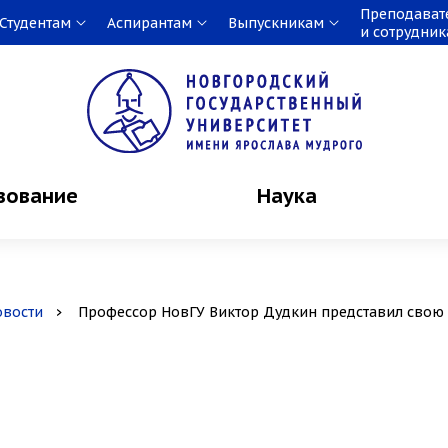
Преподават
Студентам
Аспирантам
Выпускникам
и сотрудни
зование
Наука
овости
Профессор НовГУ Виктор Дудкин представил свою