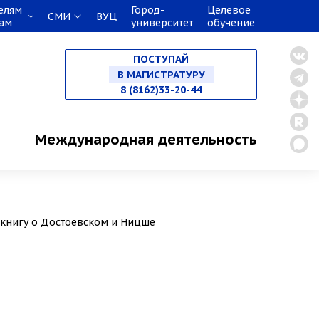
елям
Город-
Целевое
СМИ
ВУЦ
НА БАКАЛАВРИАТ
кам
университет
обучение
ПОСТУПАЙ
НА СПЕЦИАЛИТЕТ
8 (8162)33-20-44
В МАГИСТРАТУРУ
Международная деятельность
В АСПИРАНТУРУ
 книгу о Достоевском и Ницше
В ОРДИНАТУРУ