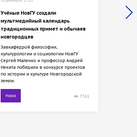
30 декабря, 13:12
«Иссле
Учёные НовГУ создали
отмече
мультмедийный календарь
культу
традиционных примет и обычаев
универ
новгородцев
Заведу
Завкафедрой философии,
культур
культурологии и социологии НовГУ
Сергей 
Сергей Маленко и профессор Андрей
Некита 
Некита победили в конкурсе проектов
междуна
по истории и культуре Новгородской
земли.
Наука
Наука
7761