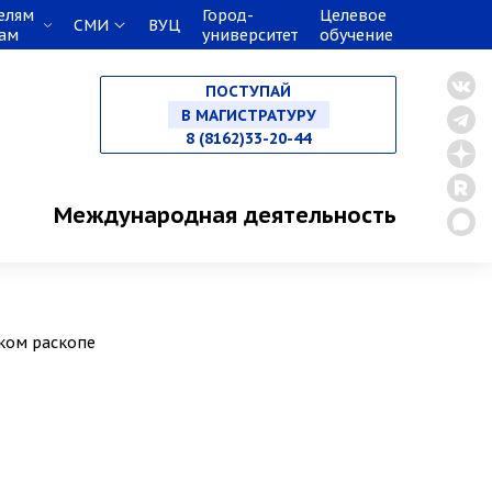
елям
Город-
Целевое
СМИ
ВУЦ
кам
университет
обучение
НА СПЕЦИАЛИТЕТ
ПОСТУПАЙ
В МАГИСТРАТУРУ
8 (8162)33-20-44
В АСПИРАНТУРУ
Международная деятельность
В ОРДИНАТУРУ
цком раскопе