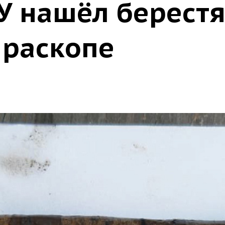
ГУ нашёл берест
 раскопе