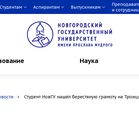
Преподават
Студентам
Аспирантам
Выпускникам
и сотрудни
зование
Наука
овости
Студент НовГУ нашёл берестяную грамоту на Трои