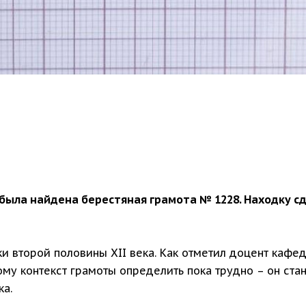
была найдена берестяная грамота № 1228. Находку сд
и второй половины ХII века. Как отметил доцент кафе
ому контекст грамоты определить пока трудно – он ста
ка.