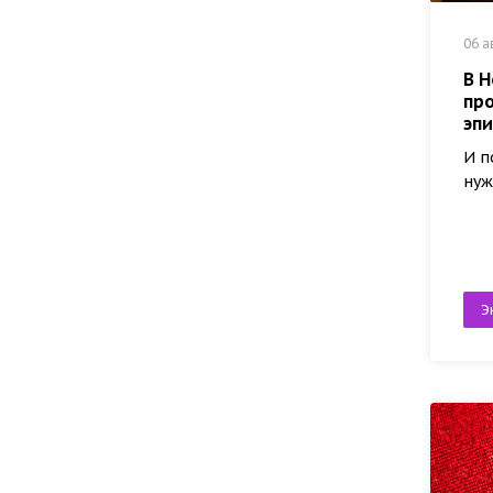
06 а
В Н
про
эп
И п
нуж
Э