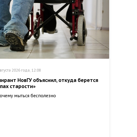
вгуста 2026 года, 12:08
пирант НовГУ объяснил, откуда берется
апах старости»
очему мыться бесполезно