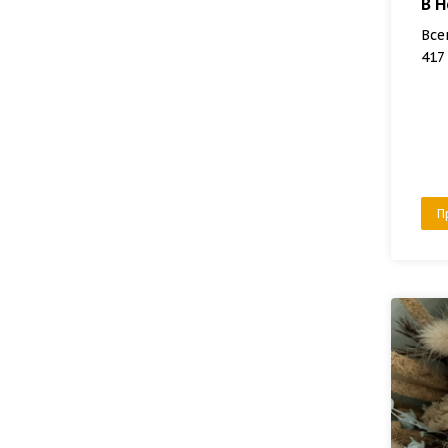
В Н
Все
417
П