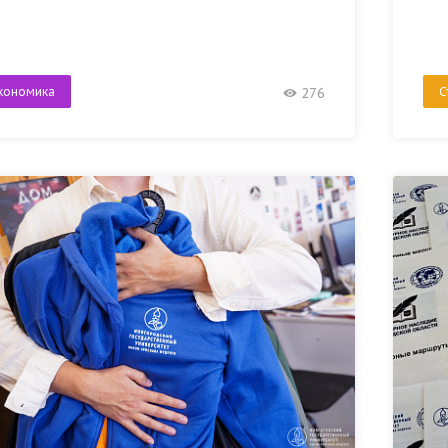
кономика
С
276