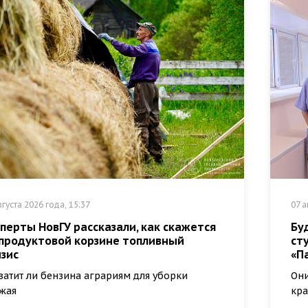
вгуста 2026 года, 15:37
07 а
перты НовГУ рассказали, как скажется
Бу
 продуктовой корзине топливный
ст
зис
«П
ватит ли бензина аграриям для уборки
Они
жая
кра