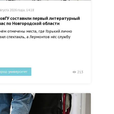
вгуста 2026 года, 14:18
НовГУ составили первый литературный
лас по Новгородской области
нём отмечены места, где Горький лично
вил спектакль, а Лермонтов нёс службу
ород-университет
213