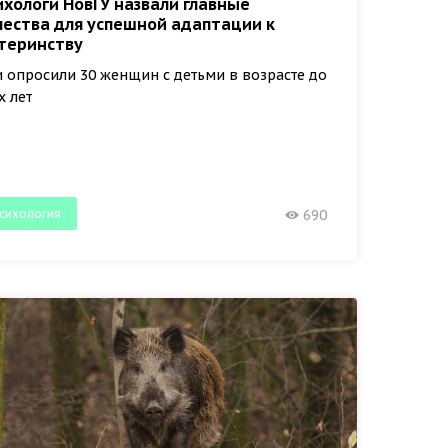
ихологи НовГУ назвали главные
чества для успешной адаптации к
теринству
 опросили 30 женщин с детьми в возрасте до
х лет
сихология
690