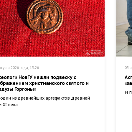
вгуста 2026 года, 13:26
05 а
еологи НовГУ нашли подвеску с
Ас
ображением христианского святого и
«з
едузы Горгоны»
И п
 один из древнейших артефактов Древней
и XI века