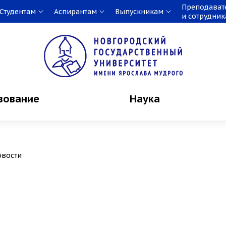
Преподават
Студентам
Аспирантам
Выпускникам
и сотрудни
зование
Наука
овости