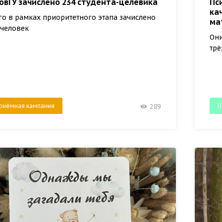
овГУ зачислено 234 студента-целевика
Пс
ка
го в рамках приоритетного этапа зачислено
ма
 человек
Они
трё
риёмная кампания
П
289