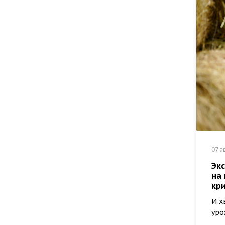
07 а
Экс
на
кри
И х
уро