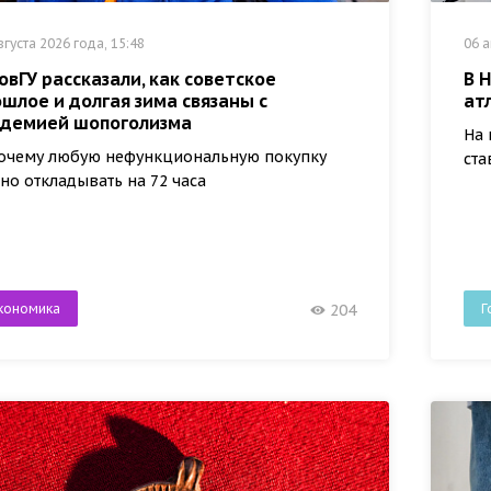
вгуста 2026 года, 15:48
06 а
овГУ рассказали, как советское
В 
шлое и долгая зима связаны с
ат
идемией шопоголизма
На 
очему любую нефункциональную покупку
ста
но откладывать на 72 часа
кономика
Г
204