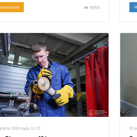
рхеология
М
3933
вгуста 2026 года, 12:23
05 а