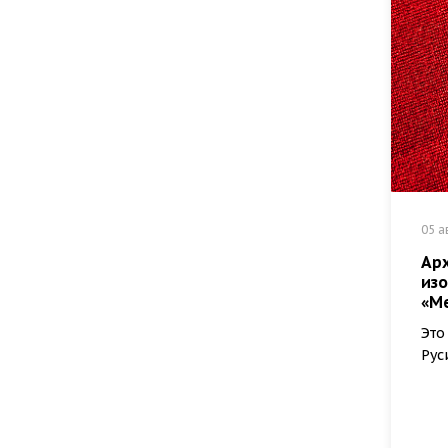
05 а
Арх
из
«М
Это
Рус