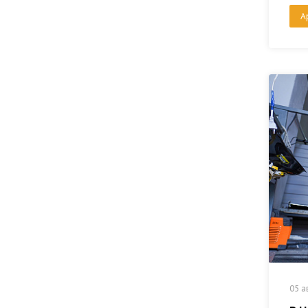
А
05 а