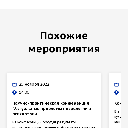
Похожие
мероприятия
25 ноября 2022
21 
14:00
10:
Научно-практическая конференция
Конфе
"Актуальные проблемы неврологии и
В этом
психиатрии"
культур
контекс
На конференции обсудят результаты
последних исследований в области неврологии