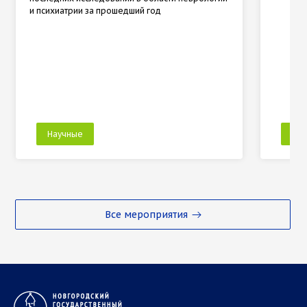
и психиатрии за прошедший год
Научные
На
Все мероприятия